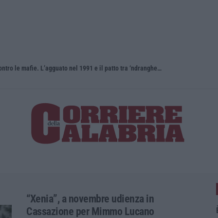
Antonino Scopelliti, il “giudice solo” contro le mafie. L’agguato nel 1991 e il patto tra ‘ndrangheta e Cosa nostra
“Xenia”, a novembre udienza in
Cassazione per Mimmo Lucano