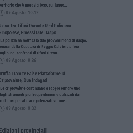
territorio che è meraviglioso, sul lungo…
09 Agosto, 10:12
Rissa Tra Tifosi Durante Real Polistena-
Sinopolese, Emessi Due Daspo
“La polizia ha notificato due provvedimenti di daspo,
emessi dalla Questura di Reggio Calabria a fine
luglio, nei confronti di tifosi ritenu…
09 Agosto, 9:36
Truffa Tramite False Piattaforme Di
Criptovalute, Due Indagati
“Le criptovalute continuano a rappresentare uno
degli strumenti più frequentemente utilizzati dai
truffatori per attirare potenziali vittime…
09 Agosto, 9:32
Edizioni provinciali