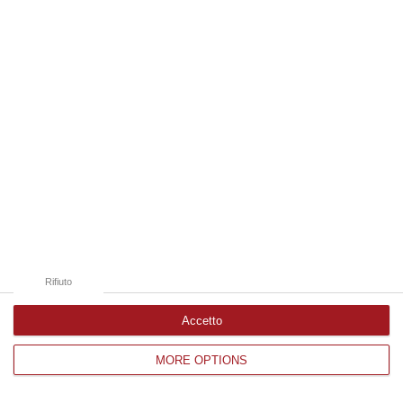
Edizioni provinciali
Catanzaro
Cosenza
Vibo Valentia
Reggio Calabria
Crotone
Rifiuto
Accetto
MORE OPTIONS
Corriere delle Calabria è una testata giornalistica di News&Com S.r.l
©2012-
-2026. Tutti i diritti riservati.