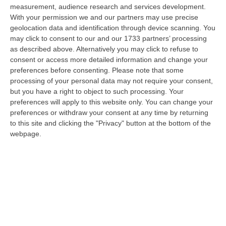
measurement, audience research and services development.
In Fiamme Nella Notte Il Capannone Di Un’azienda A
With your permission we and our partners may use precise
Montegiordano, Danni Da Oltre Un Milione Di Euro
geolocation data and identification through device scanning. You
may click to consent to our and our 1733 partners’ processing
“MONTEGIORDANO Un grosso incendio ha colpito questa notte un
as described above. Alternatively you may click to refuse to
capannone della Sassone Tartufi, azienda di Montegiordano
consent or access more detailed information and change your
specializzata nella c…
preferences before consenting.
Please note that some
09 Agosto, 11:59
processing of your personal data may not require your consent,
but you have a right to object to such processing. Your
È Morto Massimiliano Cencelli, Fu Ideatore Dell’omonimo
preferences will apply to this website only. You can change your
“manuale”
preferences or withdraw your consent at any time by returning
“ROMA E’ morto a Roma ieri pomeriggio Massimiliano Cencelli, aveva 90
to this site and clicking the "Privacy" button at the bottom of the
anni. Funzionario della Democrazia Cristiana degli anni ’60, divenne f…
webpage.
09 Agosto, 10:43
Antonino Scopelliti, Il “giudice Solo” Contro Le Mafie. L’agguato
Nel 1991 E Il Patto Tra ‘ndrangheta E Cosa Nostra
“REGGIO CALABRIA Era una calda giornata, tipica dell’estate calabrese. Il
“giudice solo”, come era stato ribattezzato, Antonino Scopelliti…
09 Agosto, 10:31