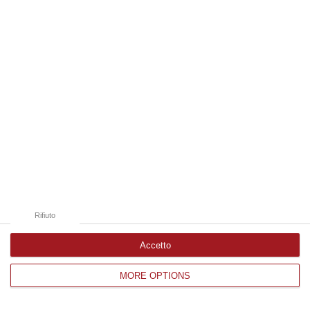
Edizioni provinciali
Catanzaro
Cosenza
Vibo Valentia
Reggio Calabria
Crotone
Rifiuto
Accetto
MORE OPTIONS
Corriere delle Calabria è una testata giornalistica di News&Com S.r.l
©2012-
-2026. Tutti i diritti riservati.