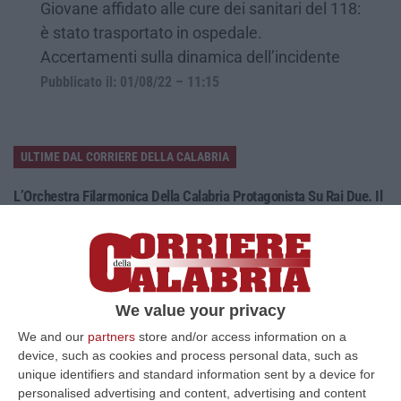
Giovane affidato alle cure dei sanitari del 118:
è stato trasportato in ospedale.
Accertamenti sulla dinamica dell’incidente
Pubblicato il: 01/08/22 – 11:15
ULTIME DAL CORRIERE DELLA CALABRIA
L’Orchestra Filarmonica Della Calabria Protagonista Su Rai Due. Il
9 Agosto In Onda “La Notte Del Mare”
“PIZZO Nella suggestiva cornice del Castello Murat di Pizzo torna “La
Notte del Mare”, l’evento televisivo e culturale giunto alla sua quart…
06 Agosto, 17:37
We value your privacy
Ponte, Ok Alla Fase Della Progettazione Esecutiva
We and our
partners
store and/or access information on a
“ROMA Si è conclusa l’assemblea generale del Consiglio Superiore dei
device, such as cookies and process personal data, such as
Lavori Pubblici, convocata per esaminare e discutere del Collegamento
unique identifiers and standard information sent by a device for
s…
personalised advertising and content, advertising and content