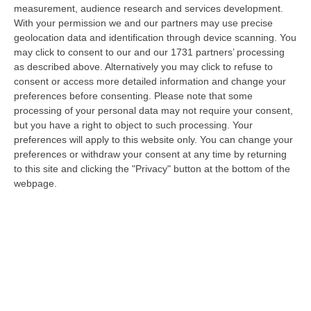
06 Agosto, 17:12
measurement, audience research and services development.
With your permission we and our partners may use precise
Cedir Di Reggio, L’appalto Da 4 Milioni E Il Controllo Occulto Di
geolocation data and identification through device scanning. You
Scirocco Dietro L’impresa. «L’ha Fatto Franco, Non L’ho Fatto Io»
may click to consent to our and our 1731 partners’ processing
as described above. Alternatively you may click to refuse to
“REGGIO CALABRIA Un appalto pubblico da oltre quattro milioni di euro
consent or access more detailed information and change your
per ridurre i consumi energetici del Centro direzionale di Reggio Cala…
preferences before consenting.
Please note that some
06 Agosto, 17:06
processing of your personal data may not require your consent,
but you have a right to object to such processing. Your
Sanità, Pd E Fp Cgil All’attacco: «Trionfalismi Fuori Luogo»
preferences will apply to this website only. You can change your
“LAMEZIA TERME “Ma di quale uscita dal commissariamento della sanità
preferences or withdraw your consent at any time by returning
calabrese stiamo parlando? La realtà dei fatti smentisce definitivament…
to this site and clicking the "Privacy" button at the bottom of the
06 Agosto, 16:55
webpage.
Cosenza, Morte Mohamed Bessioud. Orrico: «Una Ferita Profonda
Che Necessita Giustizia»
“COSENZA «La tragica morte di Mohamed Amin Bessioud, il
venticinquenne di nazionalità italiana e di origini tunisine lanciatosi nel
vuoto ne…
06 Agosto, 16:51