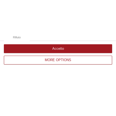
Edizioni provinciali
Catanzaro
Cosenza
Rifiuto
Vibo Valentia
Accetto
Reggio Calabria
Crotone
MORE OPTIONS
Corriere delle Calabria è una testata giornalistica di News&Com S.r.l
©2012-
-2026. Tutti i diritti riservati.
P.IVA. 03199620794, Via del mare 6/G, S.Eufemia, Lamezia Terme