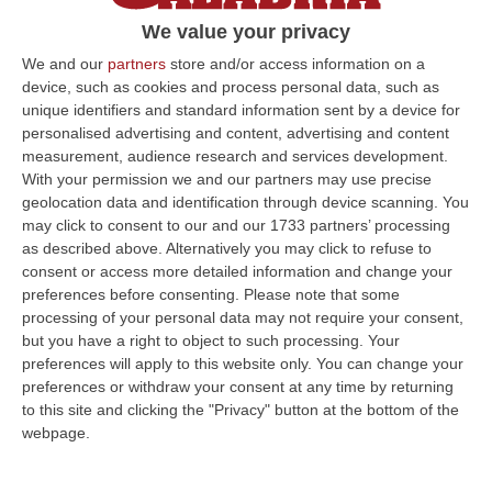
Ambiente Vega di Mestre relativi al primo
We value your privacy
bimestre 2024
We and our
partners
store and/or access information on a
Pubblicato il: 03/04/24 – 16:42
device, such as cookies and process personal data, such as
unique identifiers and standard information sent by a device for
personalised advertising and content, advertising and content
measurement, audience research and services development.
ULTIME DAL CORRIERE DELLA CALABRIA
With your permission we and our partners may use precise
geolocation data and identification through device scanning. You
La Notte Del Mare Stasera Su Rai 2, La Calabria E Il Mediterraneo
may click to consent to our and our 1733 partners’ processing
Protagonisti Dal Castello Murat Di Pizzo
as described above. Alternatively you may click to refuse to
consent or access more detailed information and change your
“PIZZO Il blu della Calabria, le sue coste, il Mediterraneo e soprattutto le
preferences before consenting.
Please note that some
tante voci che ogni giorno raccontano, studiano, proteggono e v…
processing of your personal data may not require your consent,
09 Agosto, 12:52
but you have a right to object to such processing. Your
preferences will apply to this website only. You can change your
Evade Dai Domiciliari, Boss Ergastolano Torna In Carcere
preferences or withdraw your consent at any time by returning
“È tornato in carcere Giovanni Calasso, 61 anni, storico esponente della
to this site and clicking the "Privacy" button at the bottom of the
Sacra Corona Unita e già condannato all’ergastolo, arrestato il 1°…
webpage.
09 Agosto, 12:18