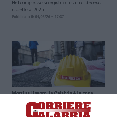
Nel complesso si registra un calo di decessi
rispetto al 2025
Pubblicato il: 04/05/26 – 17:37
Morti sul lavoro, la Calabria è in zona
rossa: Catanzaro prima per incidenza sul
numero di occupati
I dati dell’Osservatorio Sicurezza sul Lavoro e