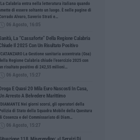
“La Calabria entra nella letteratura italiana quando
smette di essere soltanto un luogo. È nelle pagine di
Corrado Alvaro, Saverio Strati e…
06 Agosto, 16:05
Sanità, La “cassaforte” Della Regione Calabria
Chiude Il 2025 Con Un Risultato Positivo
“CATANZARO La Gestione sanitaria accentrata (Gsa)
della Regione Calabria chiude l’esercizio 2025 con
un risultato positivo di 242,55 milioni…
06 Agosto, 15:27
Droga E Quasi 20 Mila Euro Nascosti In Casa,
Un Arresto A Belvedere Marittimo
“DIAMANTE Nei giorni scorsi, gli operatori della
Polizia di Stato della Squadra Mobile della Questura
di Cosenza e del Commissariato di Diam…
06 Agosto, 15:27
Situazione 118, Miserendino: «I Servizi Di