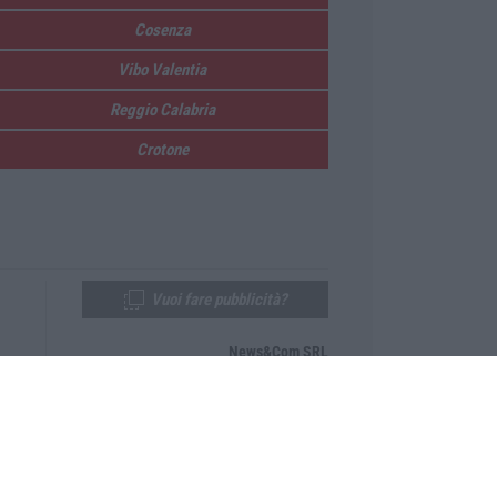
Cosenza
Vibo Valentia
Reggio Calabria
Crotone
Vuoi fare pubblicità?
News&Com SRL
Telefono:
0968-53665
Email:
newsandcom@gmail.com