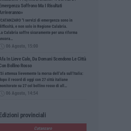
Emergenza Soffrono Ma I Risultati
Arriveranno»
“CATANZARO “I servizi di emergenza sono in
difficoltà, e non solo in Regione Calabria.
La Calabria soffre sicuramente per una riforma
ancora…
06 Agosto, 15:00
Afa In Lieve Calo, Da Domani Scendono Le Città
Con Bollino Rosso
“Si attenua lievemente la morsa dell’afa sull’Italia:
dopo il record di oggi con 27 città italiane
monitorate su 27 col bollino rosso di all…
06 Agosto, 14:54
Edizioni provinciali
Catanzaro