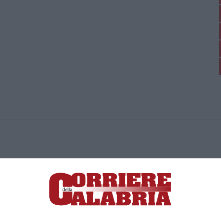
ica di News&Com S.r.l ©2012-
-2026. Tutti i diritti riservati.
ia, Lamezia Terme (CZ)
irettore responsabile Paola Militano |
Privacy