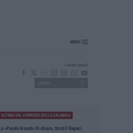
si 20 mila euro nascosti in casa, un arresto a Belvedere Marittimo
MENU
I nostri canali
ULTIME DAL CORRIERE DELLA CALABRIA
Le «parole Erranti» Di Alvaro, Strati E Repaci