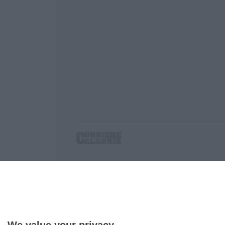
Corriere delle Calabria è una testata giornalist
P.IVA. 03199620794, Via del mare 6/G, S.Eufem
Iscrizione tribunale di Lamezia Terme 5/2011 - D
Effettua una ricerca sul Corriere delle Calabria