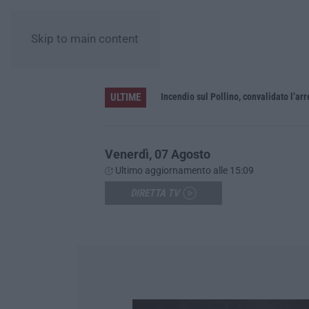
Skip to main content
ULTIME
Green Island, ricariche elettriche e un presidio sanitario. Anas attiva i nuovi servizi sull’A2 in Calabria
Incendio sul Pollino, convalidato l’a
Venerdì, 07 Agosto
Ultimo aggiornamento alle 15:09
DIRETTA TV