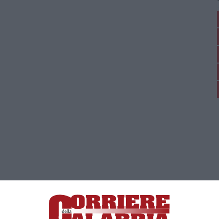
ica di News&Com S.r.l ©2012-
-2026. Tutti i diritti riservati.
ia, Lamezia Terme (CZ)
irettore responsabile Paola Militano |
Privacy