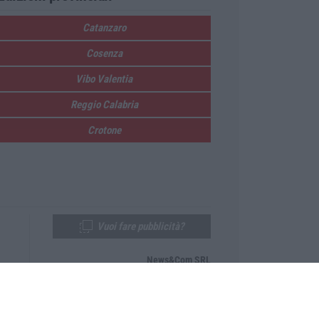
Catanzaro
Cosenza
Vibo Valentia
Reggio Calabria
Crotone
Vuoi fare pubblicità?
News&Com SRL
Telefono:
0968-53665
Email:
newsandcom@gmail.com