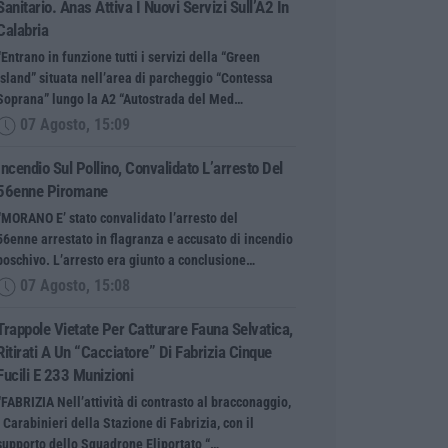
Sanitario. Anas Attiva I Nuovi Servizi Sull’A2 In
Calabria
“Entrano in funzione tutti i servizi della “Green
Island” situata nell’area di parcheggio “Contessa
Soprana” lungo la A2 “Autostrada del Med…
07 Agosto, 15:09
Incendio Sul Pollino, Convalidato L’arresto Del
56enne Piromane
“MORANO E’ stato convalidato l’arresto del
56enne arrestato in flagranza e accusato di incendio
boschivo. L’arresto era giunto a conclusione…
07 Agosto, 15:08
Trappole Vietate Per Catturare Fauna Selvatica,
Ritirati A Un “cacciatore” Di Fabrizia Cinque
Fucili E 233 Munizioni
“FABRIZIA Nell’attività di contrasto al bracconaggio,
i Carabinieri della Stazione di Fabrizia, con il
supporto dello Squadrone Eliportato “…