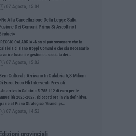
07 Agosto, 15:04
«No Alla Cancellazione Della Legge Sulla
Fusione Dei Comuni, Prima Si Ascoltino I
Sindaci»
“REGGIO CALABRIA «Non si può sostenere che in
Calabria ci siano troppi Comuni e che sia necessario
favorire fusioni e gestione associata dei…
07 Agosto, 15:03
Beni Culturali, Arrivano In Calabria 5,8 Milioni
Di Euro. Ecco Gli Interventi Previsti
“«In arrivo in Calabria 5.785.112 di euro per le
annualità 2025-2027, sbloccati ora in via definitiva,
grazie al Piano Strategico “Grandi pr…
07 Agosto, 14:53
Edizioni provinciali