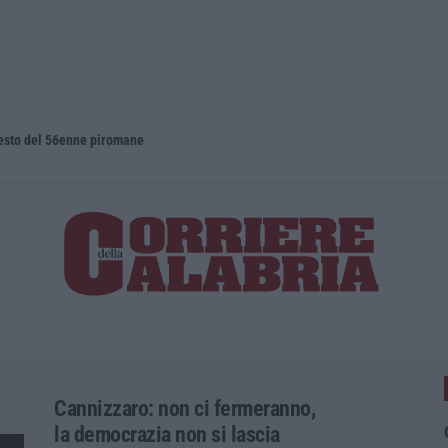
rresto del 56enne piromane
Cannizzaro: non ci fermeranno,
la democrazia non si lascia