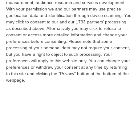
Tallini. Nel centrosinistra i nomi di
measurement, audience research and services development.
Girasole e Murgi
With your permission we and our partners may use precise
geolocation data and identification through device scanning. You
L’ex assessore ai Lavori pubblici verso il
may click to consent to our and our 1733 partners’ processing
centrodestra. Il possibile riavvicinamento di
as described above. Alternatively you may click to refuse to
Oliverio al Pd cambia lo scenario. Dubbi su
consent or access more detailed information and change your
preferences before consenting.
Please note that some
Flora Sculco: sa…
processing of your personal data may not require your consent,
Pubblicato il: 23/12/19 – 10:40
but you have a right to object to such processing. Your
preferences will apply to this website only. You can change your
preferences or withdraw your consent at any time by returning
to this site and clicking the "Privacy" button at the bottom of the
webpage.