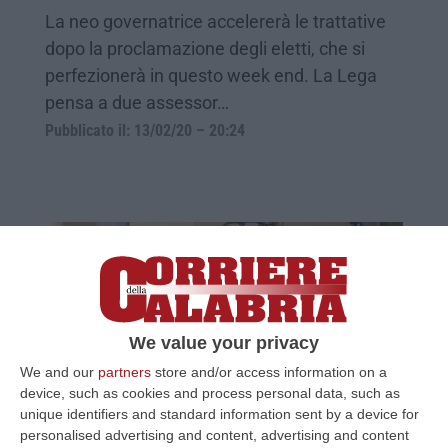
La neo governatrice accelererà le trattative
dopo la proclamazione degli eletti, che si
perfezionerà in questo week end. La Lega
pensa a due assessor…
Pubblicato il: 13/02/20 – 20:24
We value your privacy
We and our
partners
store and/or access information on a
device, such as cookies and process personal data, such as
unique identifiers and standard information sent by a device for
Regionali, a Crotone Pedace brinda con
personalised advertising and content, advertising and content