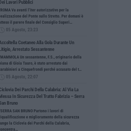
Dei Lavori Pubblici
“ROMA Va avanti l’iter autorizzativo per la
realizzazione del Ponte sullo Stretto. Per domani è
atteso il parere finale del Consiglio Superi…
05 Agosto, 23:23
Accoltella Coetaneo Alla Gola Durante Un
Litigio, Arrestato Sessantenne
“MAMMOLA Un sessantenne, F.S., originario della
piana di Gioia Tauro, è stato arrestato dai
carabinieri a Cinquefrondi perché accusato del t…
05 Agosto, 22:07
Ciclovia Dei Parchi Della Calabria: Al Via La
Messa In Sicurezza Del Tratto Fabrizia – Serra
San Bruno
“SERRA SAN BRUNO Partono i lavori di
riqualificazione e miglioramento della sicurezza
lungo la Ciclovia dei Parchi della Calabria,
concentra…