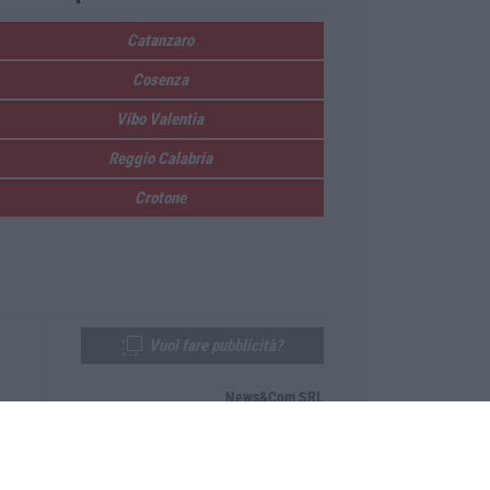
Catanzaro
Cosenza
Vibo Valentia
Reggio Calabria
Crotone
Vuoi fare pubblicità?
News&Com SRL
Telefono:
0968-53665
Email:
newsandcom@gmail.com