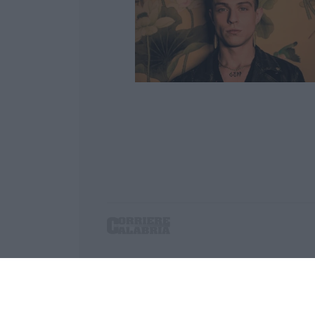
Corriere delle Calabria è una testata giornalist
P.IVA. 03199620794, Via del mare 6/G, S.Eufem
Iscrizione tribunale di Lamezia Terme 5/2011 - D