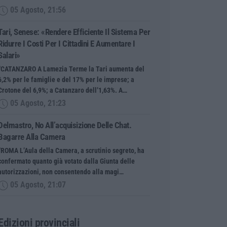
05 Agosto, 21:56
Tari, Senese: «Rendere Efficiente Il Sistema Per
Ridurre I Costi Per I Cittadini E Aumentare I
Salari»
“CATANZARO A Lamezia Terme la Tari aumenta del
6,2% per le famiglie e del 17% per le imprese; a
Crotone del 6,9%; a Catanzaro dell’1,63%. A…
05 Agosto, 21:23
Delmastro, No All’acquisizione Delle Chat.
Bagarre Alla Camera
“ROMA L’Aula della Camera, a scrutinio segreto, ha
confermato quanto già votato dalla Giunta delle
autorizzazioni, non consentendo alla magi…
05 Agosto, 21:07
Edizioni provinciali