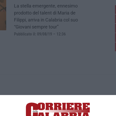
La stella emergente, ennesimo
prodotto del talent di Maria de
Filippi, arriva in Calabria col suo
“Giovani sempre tour”
Pubblicato il: 09/08/19 – 12:36
ica di News&Com S.r.l ©2012-
-2026. Tutti i diritti riservati.
ia, Lamezia Terme (CZ)
irettore responsabile Paola Militano |
Privacy