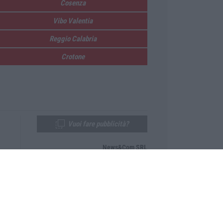
Cosenza
Vibo Valentia
Reggio Calabria
Crotone
Vuoi fare pubblicità?
News&Com SRL
Telefono:
0968-53665
Email:
newsandcom@gmail.com