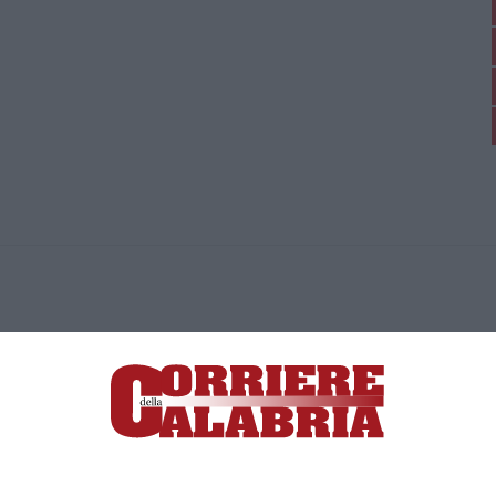
ica di News&Com S.r.l ©2012-
-2026. Tutti i diritti riservati.
ia, Lamezia Terme (CZ)
irettore responsabile Paola Militano |
Privacy