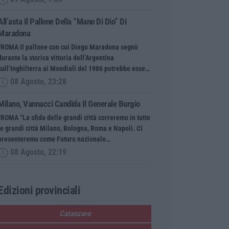
All’asta Il Pallone Della “mano Di Dio” Di
Maradona
“ROMA Il pallone con cui Diego Maradona segnò
durante la storica vittoria dell’Argentina
sull’Inghilterra ai Mondiali del 1986 potrebbe esse…
08 Agosto, 23:28
Milano, Vannacci Candida Il Generale Burgio
“ROMA “La sfida delle grandi città correremo in tutte
le grandi città Milano, Bologna, Roma e Napoli. Ci
presenteremo come Futuro nazionale…
08 Agosto, 22:19
Edizioni provinciali
Catanzaro