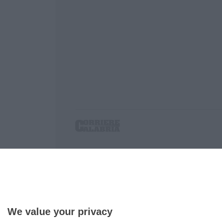
Corriere delle Calabria è una testata giornalist
P.IVA. 03199620794, Via del mare 6/G, S.Eufem
Iscrizione tribunale di Lamezia Terme 5/2011 - D
Effettua una ricerca sul Corriere delle Calabria
We value your privacy