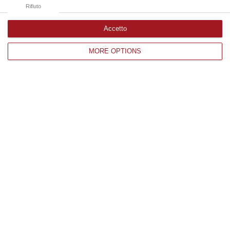
Rifiuto
Accetto
Edizioni provinciali
MORE OPTIONS
Catanzaro
Cosenza
Vibo Valentia
Reggio Calabria
Crotone
Corriere delle Calabria è una testata giornalistica di News&Com S.r.l