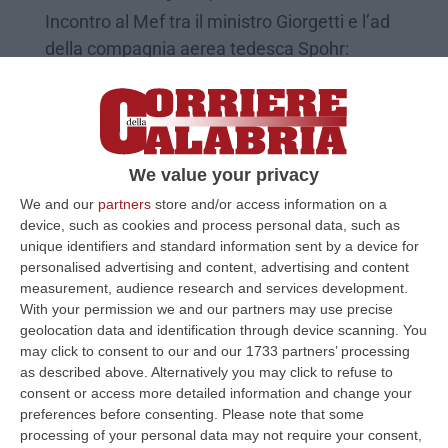
Incontro al Mef tra il ministro Giorgetti e l’ad
della compagnia aerea tedesca Spohr:
«Vantaggi per tutti»
Pubblicato il: 25/05/23 – 17:30
We value your privacy
We and our
partners
store and/or access information on a
device, such as cookies and process personal data, such as
unique identifiers and standard information sent by a device for
personalised advertising and content, advertising and content
measurement, audience research and services development.
With your permission we and our partners may use precise
geolocation data and identification through device scanning. You
may click to consent to our and our 1733 partners’ processing
as described above. Alternatively you may click to refuse to
Assistenza clienti ITA, Orrico (M5S): «A
consent or access more detailed information and change your
preferences before consenting.
Please note that some
rischio oltre 600 posti di lavoro al Sud»
processing of your personal data may not require your consent,