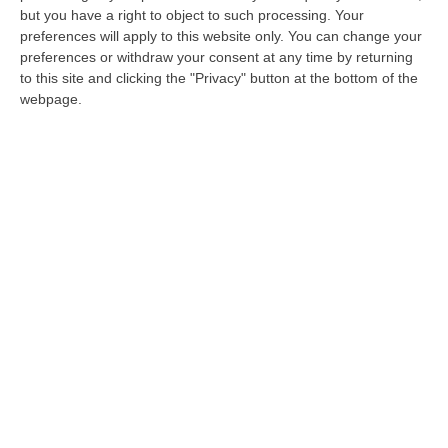
Nella richiesta dei pm della Dda di Catanzaro
but you have a right to object to such processing. Your
la ricostruzione dei legami tra Abbruzzese e
preferences will apply to this website only. You can change your
preferences or withdraw your consent at any time by returning
Lovreglio, famiglia legata al clan pugliese
to this site and clicking the "Privacy" button at the bottom of the
Parisi
webpage.
Pubblicato il: 04/07/23 – 8:16
ULTIME DAL CORRIERE DELLA CALABRIA
La Magia Di Pinocchio A Panettieri: Il Piccolo Borgo Si Trasforma
In Fiaba – FOTO E VIDEO
“È il luogo che più di ogni altro ha saputo costruire il racconto
scenografico di una storia sacra, quella della natività. A Panettieri il P…
08 Agosto, 16:22
Franz Caruso: «Casa, Giovani E Lavoro Sono Le Sfide Del
Riformismo Di Oggi»
“COSENZA «Cosenza saprà rispondere positivamente alla raccolta firme