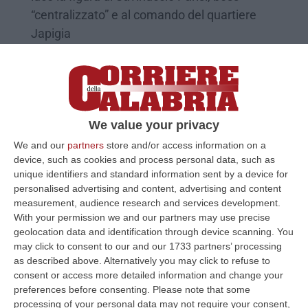
“centralizzato” e al comando del quartiere
Japigia
Pubblicato il: 27/02/24 – 10:49
We value your privacy
We and our
partners
store and/or access information on a
device, such as cookies and process personal data, such as
unique identifiers and standard information sent by a device for
personalised advertising and content, advertising and content
measurement, audience research and services development.
With your permission we and our partners may use precise
geolocation data and identification through device scanning. You
may click to consent to our and our 1733 partners’ processing
‘Ndrangheta, gli “Zingari” di Cassano e la
as described above. Alternatively you may click to refuse to
vacanza per gli amici di Bari all’ombra
consent or access more detailed information and change your
degli agguati
preferences before consenting.
Please note that some
processing of your personal data may not require your consent,