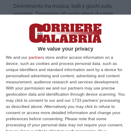
Divertimento tra musica, balli e giochi sulla
spiaggia. Tantissimi gli ospiti attesi durante
la serata
Pubblicato il: 12/08/22 – 18:47
We value your privacy
We and our
partners
store and/or access information on a
device, such as cookies and process personal data, such as
unique identifiers and standard information sent by a device for
personalised advertising and content, advertising and content
measurement, audience research and services development.
With your permission we and our partners may use precise
geolocation data and identification through device scanning. You
may click to consent to our and our 1733 partners’ processing
as described above. Alternatively you may click to refuse to
consent or access more detailed information and change your
Jovanotti alla vigilia del party a Roccella:
preferences before consenting.
Please note that some
«Nulla di cui pentirmi, contro di noi
processing of your personal data may not require your consent,
“econazisti”»