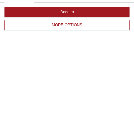
Accetto
Edizioni provinciali
MORE OPTIONS
Catanzaro
Cosenza
Vibo Valentia
Reggio Calabria
Crotone
Corriere delle Calabria è una testata giornalistica di News&Com S.r.l
©2012-
-2026. Tutti i diritti riservati.