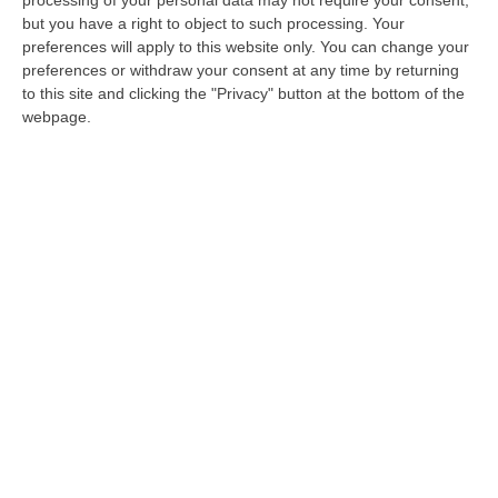
LAMEZIA TERME Ricordare in maniera
but you have a right to object to such processing. Your
diversa la festa delle donne. Con questo
preferences will apply to this website only. You can change your
obiettivo cinque associazioni culturali e
preferences or withdraw your consent at any time by returning
to this site and clicking the "Privacy" button at the bottom of the
sportive lametine, con la colla…
webpage.
Pubblicato il: 12/03/16 – 15:27
ULTIME DAL CORRIERE DELLA CALABRIA
Distrofia, La Calabria Pagherà Le Prestazioni Oltre Limiti Di Spesa
Per I Pazienti Curati In Emilia Romagna
“CATANZARO La Regione Calabria riconoscerà il pagamento delle
prestazioni di ricovero anche in caso di superamento del tetto per un
gruppo d…
07 Agosto, 19:34
«Narcos Colombiani In Ucraina Per Addestrarsi All’uso Dei Droni»
“Narcos e altri gruppi della criminalità organizzata colombiana stanno