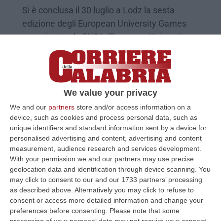
Si è conclusa il 30 luglio a Lodz la sesta
edizione degli European University Games
organizzata da EUSA (European University
Sport)
Pubblicato il: 31/07/22 – 23:18
We value your privacy
We and our
partners
store and/or access information on a
device, such as cookies and process personal data, such as
unique identifiers and standard information sent by a device for
personalised advertising and content, advertising and content
measurement, audience research and services development.
With your permission we and our partners may use precise
geolocation data and identification through device scanning. You
may click to consent to our and our 1733 partners’ processing
as described above. Alternatively you may click to refuse to
consent or access more detailed information and change your
Il Karate contro la violenza sulle donne
preferences before consenting.
Please note that some
processing of your personal data may not require your consent,