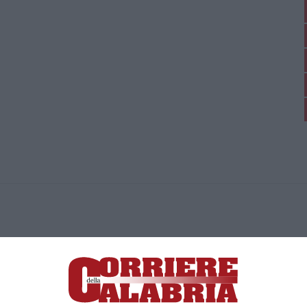
ica di News&Com S.r.l ©2012-
-2026. Tutti i diritti riservati.
ia, Lamezia Terme (CZ)
irettore responsabile Paola Militano |
Privacy