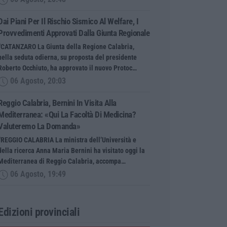
Dai Piani Per Il Rischio Sismico Al Welfare, I
Provvedimenti Approvati Dalla Giunta Regionale
“CATANZARO La Giunta della Regione Calabria,
nella seduta odierna, su proposta del presidente
Roberto Occhiuto, ha approvato il nuovo Protoc…
06 Agosto, 20:03
Reggio Calabria, Bernini In Visita Alla
Mediterranea: «Qui La Facoltà Di Medicina?
Valuteremo La Domanda»
“REGGIO CALABRIA La ministra dell’Università e
della ricerca Anna Maria Bernini ha visitato oggi la
Mediterranea di Reggio Calabria, accompa…
06 Agosto, 19:49
Edizioni provinciali