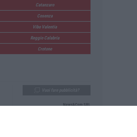
Catanzaro
Cosenza
Vibo Valentia
Reggio Calabria
Crotone
Vuoi fare pubblicità?
News&Com SRL
Telefono:
0968-53665
Email:
newsandcom@gmail.com