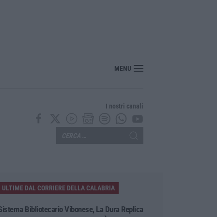
“America Journals” celebra lo stilista Anton Giulio Grande
MENU
I nostri canali
ULTIME DAL CORRIERE DELLA CALABRIA
Sistema Bibliotecario Vibonese, La Dura Replica