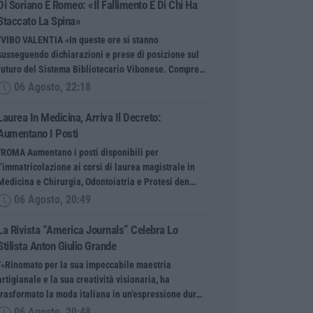
Di Soriano E Romeo: «Il Fallimento È Di Chi Ha
Staccato La Spina»
“VIBO VALENTIA «In queste ore si stanno
susseguendo dichiarazioni e prese di posizione sul
futuro del Sistema Bibliotecario Vibonese. Compre…
06 Agosto, 22:18
Laurea In Medicina, Arriva Il Decreto:
Aumentano I Posti
“ROMA Aumentano i posti disponibili per
l’immatricolazione ai corsi di laurea magistrale in
Medicina e Chirurgia, Odontoiatria e Protesi den…
06 Agosto, 20:49
La Rivista “America Journals” Celebra Lo
Stilista Anton Giulio Grande
“«Rinomato per la sua impeccabile maestria
artigianale e la sua creatività visionaria, ha
trasformato la moda italiana in un’espressione dur…
06 Agosto, 20:48