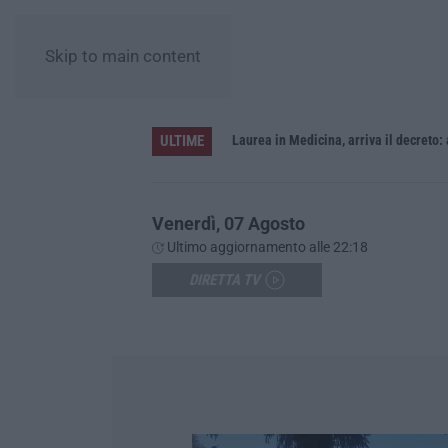
Skip to main content
ULTIME
Sistema bibliotecario vibonese, la dura replica di Soriano e Romeo: «Il fallimento è di chi ha staccato la spina»
Laurea in Medicina, arriva il decreto:
Venerdì, 07 Agosto
Ultimo aggiornamento alle 22:18
DIRETTA TV