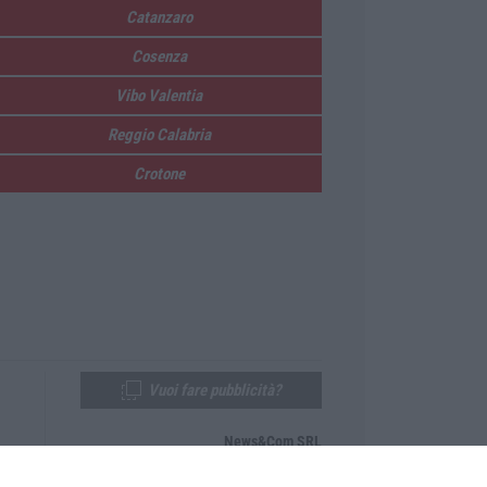
Catanzaro
Cosenza
Vibo Valentia
Reggio Calabria
Crotone
Vuoi fare pubblicità?
News&Com SRL