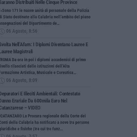
Saranno Distribuiti Nelle Cinque Province
“«Sono 171 le nuove unità di personale della Polizia
di Stato destinate alla Calabria nell’ambito del piano
assegnazioni del Dipartimento de…
06 Agosto, 8:56
Svolta Nell’Afam: I Diplomi Diventano Lauree E
Lauree Magistrali
“ROMA Da ora in poi i diplomi accademici di primo
livello rilasciati dalle istituzioni dell’Alta
Formazione Artistica, Musicale e Coreutica…
06 Agosto, 8:09
Depuratori E Illeciti Ambientali: Contestato
Danno Erariale Da 600mila Euro Nel
Catanzarese – VIDEO
“CATANZARO La Procura regionale della Corte dei
Conti della Calabria ha notificato a nove tra persone
giuridiche e fisiche (tra cui tre funz…
06 Agosto, 7:57