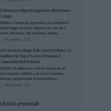
Dl Sicurezza-Migranti Approvato Alla Camera:
È Legge
“ROMA La Camera ha approvato in via definitiva il
decreto legge sicurezza-migranti con 165 voti a
favore e 80 contro. Nel contenuto, introdu…
06 Agosto, 7:38
Dal Carcere La Regia Della Coca Per Roma: Le
Direttive Via Chat, Il Carico A Bagnara E
L’imprevisto Dell’incidente
“REGGIO CALABRIA Dieci chili di cocaina diretti
nella Capitale e affidati a un corriere guidato a
distanza. Un’operazione di narcotraffico s…
06 Agosto, 7:00
Edizioni provinciali