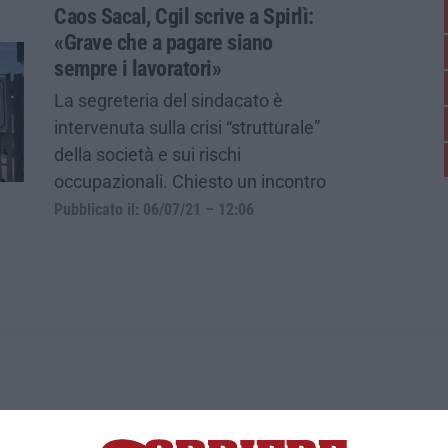
Caos Sacal, Cgil scrive a Spirlì:
«Grave che a pagare siano
sempre i lavoratori»
La segreteria del sindacato è
intervenuta sulla crisi “strutturale”
della società e sui rischi
occupazionali. Chiesto un incontro
Pubblicato il: 06/07/21 – 12:06
ica di News&Com S.r.l ©2012-
-2026. Tutti i diritti riservati.