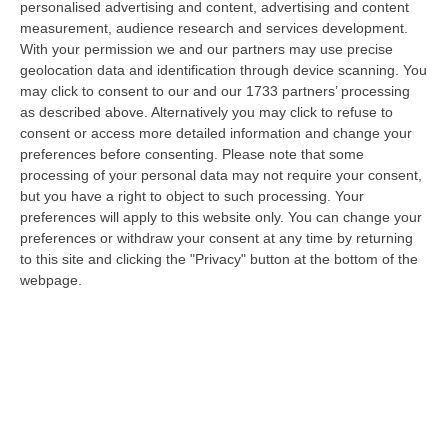
personalised advertising and content, advertising and content
“REGGIO CALABRIA Arriva puntuale all’area talk del Vinitaly and the city
measurement, audience research and services development.
a Reggio Calabria la ministra del lavoro Marina Elvira Calderone. «…
With your permission we and our partners may use precise
09 Agosto, 20:31
geolocation data and identification through device scanning. You
may click to consent to our and our 1733 partners’ processing
Lavori Al Calopinace, Pititto (Cgil): «Il Caldo Non Ha Colore
as described above. Alternatively you may click to refuse to
Politico, Le Regole Valgono Per Tutti Anche Per Il Sindaco»
consent or access more detailed information and change your
“REGGIO CALABRIA “In Calabria, di fronte alle temperature estreme e ai
preferences before consenting.
Please note that some
rischi connessi allo stress termico, è stata adottata – ricorda il Se…
processing of your personal data may not require your consent,
but you have a right to object to such processing. Your
09 Agosto, 20:12
preferences will apply to this website only. You can change your
preferences or withdraw your consent at any time by returning
Un’altra Settimana Di Caldo, Sarà Un Ferragosto A 40 Gradi
to this site and clicking the "Privacy" button at the bottom of the
“ROMA Breve tregua temporalesca, poi caldo intenso per la settimana di
webpage.
Ferragosto, quando si raggiungeranno i 38-39 gradi in diverse città…
09 Agosto, 19:25
Se Il Turismo Delle Radici È Anche Musica: L’11 A San Lucido La
Performance “La Leggenda Di Cilla E I Racconti Del Mare”
“SAN LUCIDO La performance de “La leggenda di Cilla e I racconti del
mare”, l’opera composta dal maestro Maurizio Dones incentrata sulla