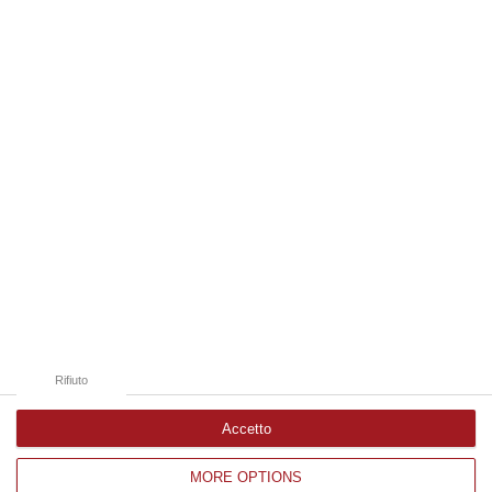
cel…
09 Agosto, 19:00
Edizioni provinciali
Catanzaro
Cosenza
Vibo Valentia
Reggio Calabria
Crotone
Rifiuto
Accetto
MORE OPTIONS