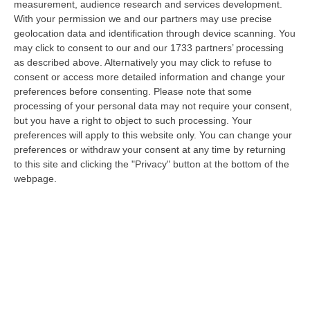
measurement, audience research and services development.
08 Agosto, 18:05
With your permission we and our partners may use precise
geolocation data and identification through device scanning. You
’Ndrangheta, Il Bigliettino Dal Carcere Per Il Controllo Dei Boschi.
may click to consent to our and our 1733 partners’ processing
«Dovevamo Rispettare Mallamace»
as described above. Alternatively you may click to refuse to
“CATANZARO Un piccolo foglio che arriva dal carcere e diventa, nel
consent or access more detailed information and change your
racconto del collaboratore di giustizia, una sorta di lasciapassare. Rocc…
preferences before consenting.
Please note that some
08 Agosto, 18:01
processing of your personal data may not require your consent,
but you have a right to object to such processing. Your
Dall’inferno Di Marcinelle Alla Sicurezza Di Oggi, Un Monito
preferences will apply to this website only. You can change your
Inascoltato Che Dura Da 70 Anni
preferences or withdraw your consent at any time by returning
to this site and clicking the "Privacy" button at the bottom of the
“Il disastro di Marcinelle, avvenuto settant’anni orsono, l’8 agosto 1956,
webpage.
nella miniera Bois du Cazier in Belgio, che provocò la morte di 2…
08 Agosto, 17:20
Incendio Al Policlinico Gemelli, Evacuati Diversi Pazienti
“Un incendio è divampato nella centrale elettrica adiacente al centro
dialisi del Policlinico Gemelli di Roma. Tutti i pazienti sono stati t…
08 Agosto, 16:37