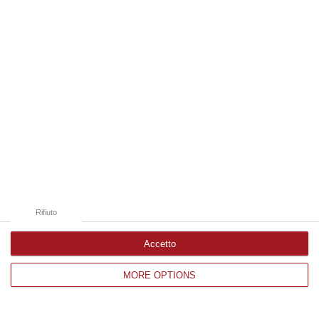
Edizioni provinciali
Catanzaro
Cosenza
Vibo Valentia
Reggio Calabria
Crotone
Rifiuto
Accetto
MORE OPTIONS
Corriere delle Calabria è una testata giornalistica di News&Com S.r.l
©2012-
-2026. Tutti i diritti riservati.
P.IVA. 03199620794, Via del mare 6/G, S.Eufemia, Lamezia Terme