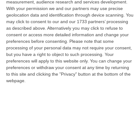
measurement, audience research and services development.
Propaganda Per L’Isis E Contenuti Neonazisti, Arrestato Un
With your permission we and our partners may use precise
geolocation data and identification through device scanning. You
16enne
may click to consent to our and our 1733 partners’ processing
“Un ragazzo di appena 16 anni è stato arrestato dalla Polizia con l’accusa
as described above. Alternatively you may click to refuse to
di partecipazione ad associazione con finalità di terrorismo inte…
consent or access more detailed information and change your
07 Agosto, 13:05
preferences before consenting.
Please note that some
processing of your personal data may not require your consent,
Pitaro Vs Fiorita. La Febbre Elettorale Surriscalda Il Fronte
but you have a right to object to such processing. Your
Progressista A Catanzaro
preferences will apply to this website only. You can change your
preferences or withdraw your consent at any time by returning
“CATANZARO Schermaglie elettorali a sinistra. A Catanzaro colpi di spillo
to this site and clicking the "Privacy" button at the bottom of the
tra due possibili candidati sindaco per il fronte progressista, l’…
webpage.
07 Agosto, 13:03
Trasporto E Smaltimento Illecito Di Rifiuti, Tre Denunce Nel
Reggino
“REGGIO CALABRIA Prosegue senza sosta l’attività di contrasto ai reati
ambientali condotta dai Carabinieri del Comando Provinciale di Reggio…
07 Agosto, 12:10