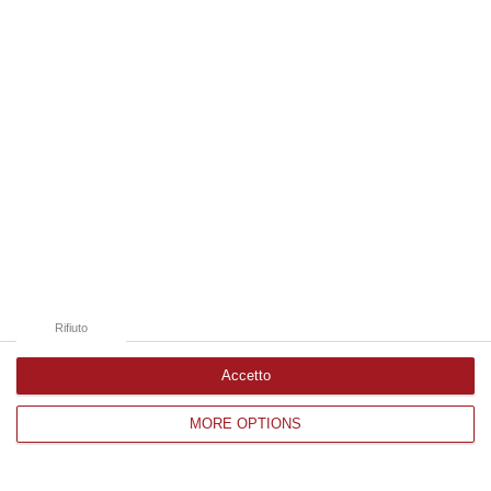
Edizioni provinciali
Catanzaro
Cosenza
Vibo Valentia
Reggio Calabria
Crotone
Rifiuto
Accetto
MORE OPTIONS
Corriere delle Calabria è una testata giornalistica di News&Com S.r.l
©2012-
-2026. Tutti i diritti riservati.
P.IVA. 03199620794, Via del mare 6/G, S.Eufemia, Lamezia Terme