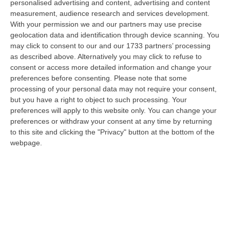
personalised advertising and content, advertising and content
diffusione delle sostanze stupefacenti condotta dai Carabinieri della…
measurement, audience research and services development.
09 Agosto, 7:55
With your permission we and our partners may use precise
geolocation data and identification through device scanning. You
Il Killer Nascosto Nel Buio E La «condanna A Morte» Decisa Dalla
may click to consent to our and our 1733 partners’ processing
Cosca Scalise. Dieci Anni Fa L’omicidio Pagliuso
as described above. Alternatively you may click to refuse to
“LAMEZIA TERME Un foro nella recinzione, un uomo nascosto nel buio e
consent or access more detailed information and change your
tre colpi esplosi in appena due secondi. Francesco Pagliuso non ebbe
preferences before consenting.
Please note that some
ne…
processing of your personal data may not require your consent,
but you have a right to object to such processing. Your
09 Agosto, 7:00
preferences will apply to this website only. You can change your
preferences or withdraw your consent at any time by returning
All’asta Il Pallone Della “mano Di Dio” Di Maradona
to this site and clicking the "Privacy" button at the bottom of the
“ROMA Il pallone con cui Diego Maradona segnò durante la storica
webpage.
vittoria dell’Argentina sull’Inghilterra ai Mondiali del 1986 potrebbe
esse…
08 Agosto, 23:28
Milano, Vannacci Candida Il Generale Burgio
“ROMA “La sfida delle grandi città correremo in tutte le grandi città
Milano, Bologna, Roma e Napoli. Ci presenteremo come Futuro
nazionale…