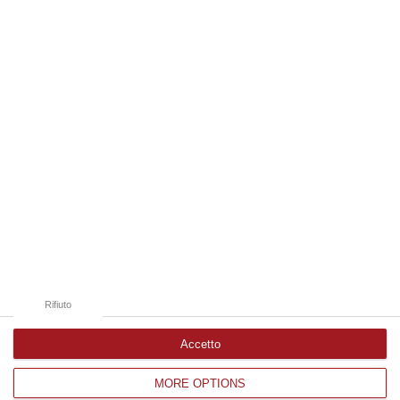
08 Agosto, 22:19
Edizioni provinciali
Catanzaro
Cosenza
Vibo Valentia
Reggio Calabria
Crotone
Rifiuto
Accetto
MORE OPTIONS