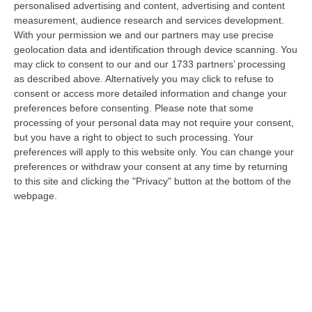
personalised advertising and content, advertising and content
«finanziamento Da 800 Milioni Di Euro»
measurement, audience research and services development.
“CATANZARO «Con un importante finanziamento di 800 mila euro, si potrà
With your permission we and our partners may use precise
dare avvio agli attesi lavori di ristrutturazione della Basilica dell…
geolocation data and identification through device scanning. You
07 Agosto, 22:02
may click to consent to our and our 1733 partners’ processing
as described above. Alternatively you may click to refuse to
Renzi: «Conte? Sarebbe Delittuoso Vannaccizzare La Coalizione»
consent or access more detailed information and change your
preferences before consenting.
Please note that some
“ROMA «Conte sta giocando la sua partita, vedremo se le primarie si
processing of your personal data may not require your consent,
faranno, quando e con che formato, se a due Conte-Schlein o se ci
but you have a right to object to such processing. Your
sarann…
preferences will apply to this website only. You can change your
07 Agosto, 21:35
preferences or withdraw your consent at any time by returning
to this site and clicking the "Privacy" button at the bottom of the
Meteo, Altri 10 Giorni Di Caldo Estremo
webpage.
“ROMA La tregua varrà fino a domani: dopo il record di ieri con il bollino
rosso per tutte le 27 città monitorate e oggi con 26 allerte mass…
07 Agosto, 20:33
Torna In Calabria: OSM Cerca Professionisti Calabresi Che Vivono
Al Nord E Che Hanno Voglia Di Rientrare Nella Terra Di Origine
“Se per anni lasciare la Calabria è stata una scelta quasi obbligata oggi è