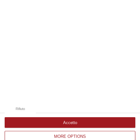
possibile fare un’inversione di marcia grazie ad OSM Centro Cala…
07 Agosto, 20:24
Edizioni provinciali
Catanzaro
Cosenza
Vibo Valentia
Reggio Calabria
Crotone
Rifiuto
Accetto
MORE OPTIONS