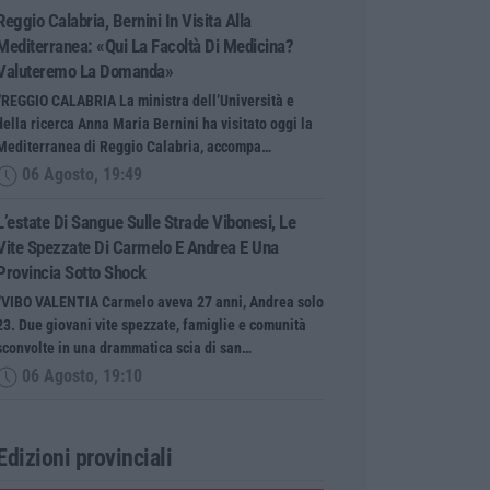
Reggio Calabria, Bernini In Visita Alla
Mediterranea: «Qui La Facoltà Di Medicina?
Valuteremo La Domanda»
“REGGIO CALABRIA La ministra dell’Università e
della ricerca Anna Maria Bernini ha visitato oggi la
Mediterranea di Reggio Calabria, accompa…
06 Agosto, 19:49
L’estate Di Sangue Sulle Strade Vibonesi, Le
Vite Spezzate Di Carmelo E Andrea E Una
Provincia Sotto Shock
“VIBO VALENTIA Carmelo aveva 27 anni, Andrea solo
23. Due giovani vite spezzate, famiglie e comunità
sconvolte in una drammatica scia di san…
06 Agosto, 19:10
Edizioni provinciali