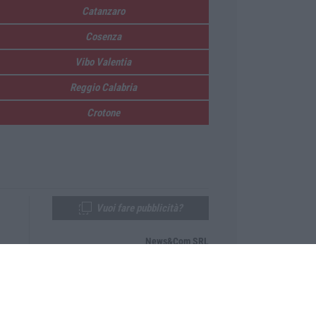
Catanzaro
Cosenza
Vibo Valentia
Reggio Calabria
Crotone
Vuoi fare pubblicità?
News&Com SRL
Telefono:
0968-53665
Email:
newsandcom@gmail.com