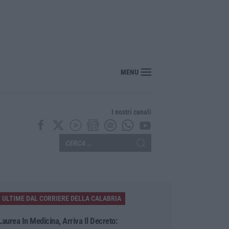
er il rischio sismico al welfare, i provvedimenti approvati dalla Giunta regional
MENU
I nostri canali
ULTIME DAL CORRIERE DELLA CALABRIA
Laurea In Medicina, Arriva Il Decreto: