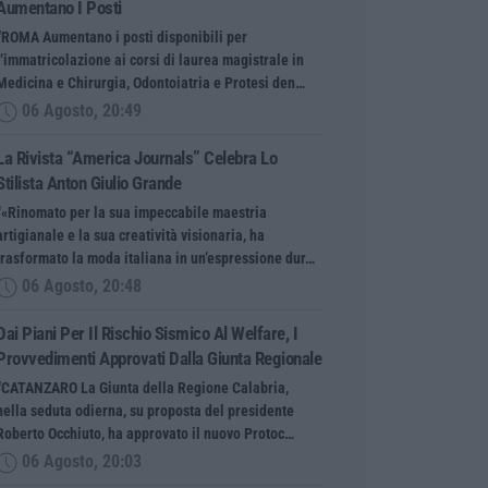
Aumentano I Posti
“ROMA Aumentano i posti disponibili per
l’immatricolazione ai corsi di laurea magistrale in
Medicina e Chirurgia, Odontoiatria e Protesi den…
06 Agosto, 20:49
La Rivista “America Journals” Celebra Lo
Stilista Anton Giulio Grande
“«Rinomato per la sua impeccabile maestria
artigianale e la sua creatività visionaria, ha
trasformato la moda italiana in un’espressione dur…
06 Agosto, 20:48
Dai Piani Per Il Rischio Sismico Al Welfare, I
Provvedimenti Approvati Dalla Giunta Regionale
“CATANZARO La Giunta della Regione Calabria,
nella seduta odierna, su proposta del presidente
Roberto Occhiuto, ha approvato il nuovo Protoc…
06 Agosto, 20:03