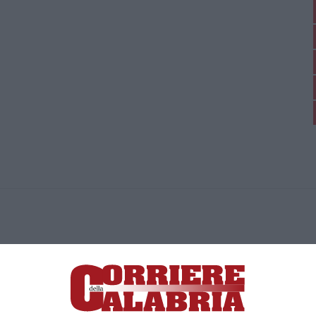
ica di News&Com S.r.l ©2012-
-2026. Tutti i diritti riservati.
ia, Lamezia Terme (CZ)
irettore responsabile Paola Militano |
Privacy