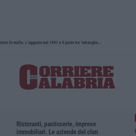
Antonino Scopelliti, il “giudice solo” contro le mafie. L’agguato nel 1991 e il patto tra ‘ndrangheta e Cosa nostra
Ristoranti, pasticcerie, imprese
immobiliari. Le aziende del clan