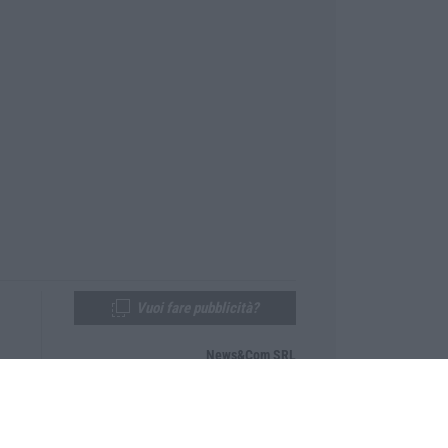
Vuoi fare pubblicità?
News&Com SRL
Telefono:
0968-53665
Email:
newsandcom@gmail.com