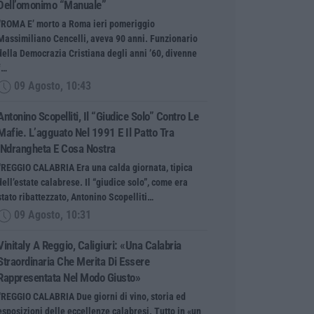
Dell’omonimo “manuale”
“ROMA E’ morto a Roma ieri pomeriggio
Massimiliano Cencelli, aveva 90 anni. Funzionario
della Democrazia Cristiana degli anni ’60, divenne
f…
09 Agosto, 10:43
Antonino Scopelliti, Il “giudice Solo” Contro Le
Mafie. L’agguato Nel 1991 E Il Patto Tra
‘ndrangheta E Cosa Nostra
“REGGIO CALABRIA Era una calda giornata, tipica
dell’estate calabrese. Il “giudice solo”, come era
stato ribattezzato, Antonino Scopelliti…
09 Agosto, 10:31
Vinitaly A Reggio, Caligiuri: «Una Calabria
Straordinaria Che Merita Di Essere
Rappresentata Nel Modo Giusto»
“REGGIO CALABRIA Due giorni di vino, storia ed
esposizioni delle eccellenze calabresi. Tutto in «un