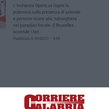
L’inchiesta OpenLux riapre la
polemica sulla presenza di aziende
e persone vicine alla ‘ndrangheta
nel paradiso fiscale. E Bruxelles
accende i fari
Pubblicato il: 09/02/21 – 8:08
ica di News&Com S.r.l ©2012-
-2026. Tutti i diritti riservati.
ia, Lamezia Terme (CZ)
irettore responsabile Paola Militano |
Privacy