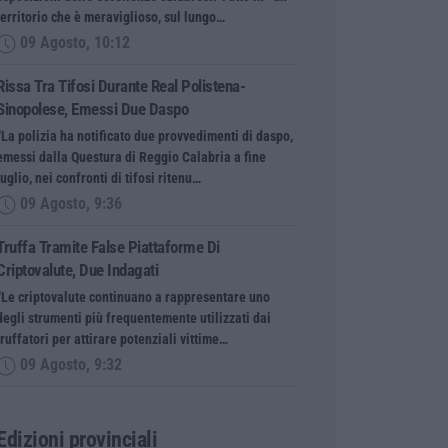
territorio che è meraviglioso, sul lungo…
09 Agosto, 10:12
Rissa Tra Tifosi Durante Real Polistena-
Sinopolese, Emessi Due Daspo
“La polizia ha notificato due provvedimenti di daspo,
emessi dalla Questura di Reggio Calabria a fine
luglio, nei confronti di tifosi ritenu…
09 Agosto, 9:36
Truffa Tramite False Piattaforme Di
Criptovalute, Due Indagati
“Le criptovalute continuano a rappresentare uno
degli strumenti più frequentemente utilizzati dai
truffatori per attirare potenziali vittime…
09 Agosto, 9:32
Edizioni provinciali