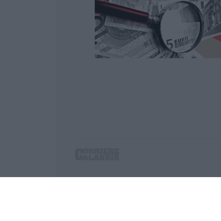
Corriere delle Calabria è una testata giornalist
P.IVA. 03199620794, Via del mare 6/G, S.Eufem
Iscrizione tribunale di Lamezia Terme 5/2011 - D