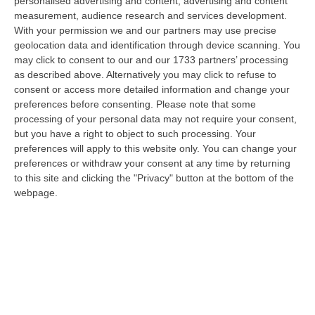
personalised advertising and content, advertising and content
innovativi e sostenibili delle imprese del Mezzogiorno, Calabria com…
measurement, audience research and services development.
08 Agosto, 12:29
With your permission we and our partners may use precise
geolocation data and identification through device scanning. You
Elettricista Morto Folgorato A Calanna, Disposta L’autopsia:
may click to consent to our and our 1733 partners’ processing
Sequestrato Il Furgone Della Ditta
as described above. Alternatively you may click to refuse to
consent or access more detailed information and change your
“REGGIO CALABRIA La Procura della Repubblica di Reggio Calabria ha
preferences before consenting.
Please note that some
disposto l’autopsia sul corpo di Antonino Fabio Calabrò, l’elettricista d…
processing of your personal data may not require your consent,
08 Agosto, 12:09
but you have a right to object to such processing. Your
preferences will apply to this website only. You can change your
Cresce L’attesa Per La XXV Festa Nazionale Dello Stocco Di
preferences or withdraw your consent at any time by returning
Cittanova
to this site and clicking the "Privacy" button at the bottom of the
“CITTANOVA E’ già iniziato il conto alla rovescia in vista della XXV Festa
webpage.
Nazionale dello Stocco di Cittanova. Il celebre evento dell’estat…
08 Agosto, 11:40
Vinitaly A Reggio Calabria, Cisl E Fai Cisl: «Occasione Di Grande
Rilievo Per Il Territorio»
“REGGIO CALABRIA L’approdo di Vinitaly a Reggio Calabria rappresenta
un’occasione di grande rilievo per il territorio metropolitano e per l’…