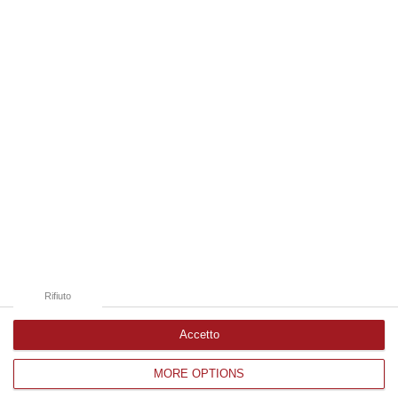
08 Agosto, 11:04
Edizioni provinciali
Catanzaro
Cosenza
Vibo Valentia
Reggio Calabria
Crotone
Rifiuto
Accetto
MORE OPTIONS
Corriere delle Calabria è una testata giornalistica di News&Com S.r.l