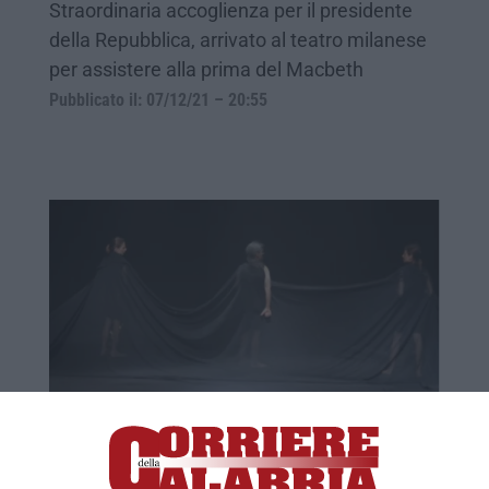
Straordinaria accoglienza per il presidente
della Repubblica, arrivato al teatro milanese
per assistere alla prima del Macbeth
Pubblicato il: 07/12/21 – 20:55
All'Unical si rivisita Shakespeare
COSENZA All’ingresso in platea del Teatro
auditorium dell’Unical, il pubblico si mostra