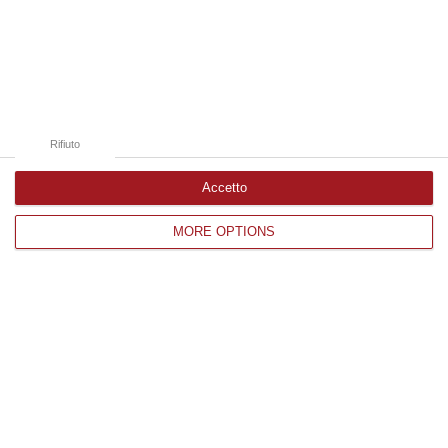
Edizioni provinciali
Catanzaro
Cosenza
Rifiuto
Vibo Valentia
Accetto
Reggio Calabria
Crotone
MORE OPTIONS
Corriere delle Calabria è una testata giornalistica di News&Com S.r.l
©2012-
-2026. Tutti i diritti riservati.
P.IVA. 03199620794, Via del mare 6/G, S.Eufemia, Lamezia Terme