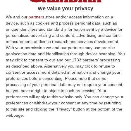
perplesso: «Come mai c’è questa nebbia?»,
We value your privacy
domandano in m…
We and our
partners
store and/or access information on a
Pubblicato il: 23/04/15 – 12:46
device, such as cookies and process personal data, such as
unique identifiers and standard information sent by a device for
personalised advertising and content, advertising and content
measurement, audience research and services development.
ULTIME DAL CORRIERE DELLA CALABRIA
With your permission we and our partners may use precise
geolocation data and identification through device scanning. You
Uomo Aggredito, Pestato E Ucciso, Arrestati Quattro Giovani
may click to consent to our and our 1733 partners’ processing
as described above. Alternatively you may click to refuse to
“Quattro giovani tra i 19 e i 23 anni residenti in provincia di Forlì-Cesena
consent or access more detailed information and change your
sono stati fermati dai Carabinieri della compagnia di Cervia-Mi…
preferences before consenting.
Please note that some
07 Agosto, 17:43
processing of your personal data may not require your consent,
but you have a right to object to such processing. Your
«La Regione Decide Dove Si Sopravvive A Un Infarto Guardando Il
preferences will apply to this website only. You can change your
Colore Dei Sindaci. Pronti Gli Esposti In Procura»
preferences or withdraw your consent at any time by returning
“LAMEZIA TERME La delibera di Giunta regionale numero 400 del 21
to this site and clicking the "Privacy" button at the bottom of the
luglio 2026 è l’atto più grave prodotto da questa amministrazione
webpage.
Occhiuto…
07 Agosto, 17:05