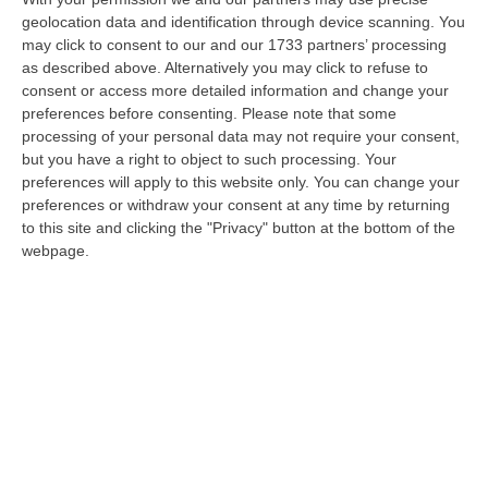
una macelleria abusiva scoperta dai
geolocation data and identification through device scanning. You
carabinieri
may click to consent to our and our 1733 partners’ processing
Controlli serrati dei militari dell’Arma di
as described above. Alternatively you may click to refuse to
consent or access more detailed information and change your
Bianco con i Nas in occasione delle festività
preferences before consenting.
Please note that some
pasquali: elevate diverse molte e denunciate
processing of your personal data may not require your consent,
varie persone
but you have a right to object to such processing. Your
preferences will apply to this website only. You can change your
Pubblicato il: 15/04/22 – 8:12
preferences or withdraw your consent at any time by returning
to this site and clicking the "Privacy" button at the bottom of the
webpage.