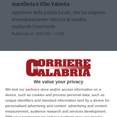
macelleria a Vibo Valentia
Ispezione della polizia locale, che ha sospeso
immediatamente l’attività di vendita
multando l’esercente
Pubblicato il: 14/01/23 – 12:28
We value your privacy
We and our
partners
store and/or access information on a
device, such as cookies and process personal data, such as
unique identifiers and standard information sent by a device for
personalised advertising and content, advertising and content
Brancaleone, maxisequestro di carne in
measurement, audience research and services development.
With your permission we and our partners may use precise