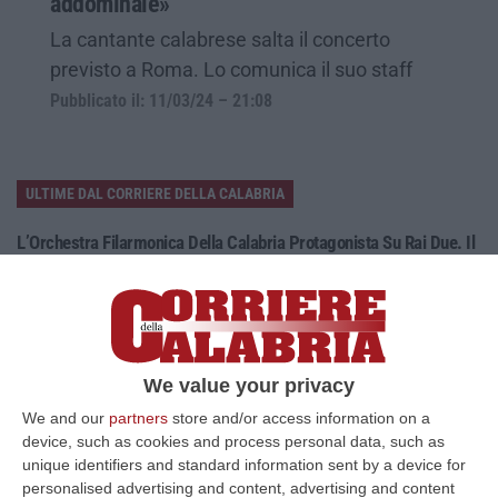
addominale»
La cantante calabrese salta il concerto
previsto a Roma. Lo comunica il suo staff
Pubblicato il: 11/03/24 – 21:08
ULTIME DAL CORRIERE DELLA CALABRIA
L’Orchestra Filarmonica Della Calabria Protagonista Su Rai Due. Il
9 Agosto In Onda “La Notte Del Mare”
“PIZZO Nella suggestiva cornice del Castello Murat di Pizzo torna “La
Notte del Mare”, l’evento televisivo e culturale giunto alla sua quart…
06 Agosto, 17:37
We value your privacy
Ponte, Ok Alla Fase Della Progettazione Esecutiva
We and our
partners
store and/or access information on a
“ROMA Si è conclusa l’assemblea generale del Consiglio Superiore dei
device, such as cookies and process personal data, such as
Lavori Pubblici, convocata per esaminare e discutere del Collegamento
unique identifiers and standard information sent by a device for
s…
personalised advertising and content, advertising and content