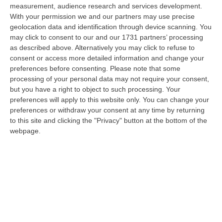
06 Agosto, 17:12
measurement, audience research and services development.
With your permission we and our partners may use precise
Cedir Di Reggio, L’appalto Da 4 Milioni E Il Controllo Occulto Di
geolocation data and identification through device scanning. You
Scirocco Dietro L’impresa. «L’ha Fatto Franco, Non L’ho Fatto Io»
may click to consent to our and our 1731 partners’ processing
as described above. Alternatively you may click to refuse to
“REGGIO CALABRIA Un appalto pubblico da oltre quattro milioni di euro
consent or access more detailed information and change your
per ridurre i consumi energetici del Centro direzionale di Reggio Cala…
preferences before consenting.
Please note that some
06 Agosto, 17:06
processing of your personal data may not require your consent,
but you have a right to object to such processing. Your
Sanità, Pd E Fp Cgil All’attacco: «Trionfalismi Fuori Luogo»
preferences will apply to this website only. You can change your
“LAMEZIA TERME “Ma di quale uscita dal commissariamento della sanità
preferences or withdraw your consent at any time by returning
calabrese stiamo parlando? La realtà dei fatti smentisce definitivament…
to this site and clicking the "Privacy" button at the bottom of the
06 Agosto, 16:55
webpage.
Cosenza, Morte Mohamed Bessioud. Orrico: «Una Ferita Profonda
Che Necessita Giustizia»
“COSENZA «La tragica morte di Mohamed Amin Bessioud, il
venticinquenne di nazionalità italiana e di origini tunisine lanciatosi nel
vuoto ne…
06 Agosto, 16:51