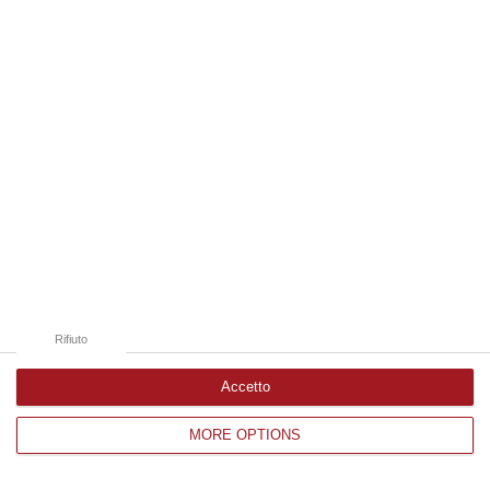
Edizioni provinciali
Catanzaro
Cosenza
Vibo Valentia
Reggio Calabria
Crotone
Rifiuto
Accetto
MORE OPTIONS
Corriere delle Calabria è una testata giornalistica di News&Com S.r.l
©2012-
-2026. Tutti i diritti riservati.