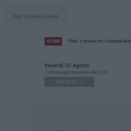
Skip to main content
ULTIME
i investa sulle priorità»
“Puca” a Venezia con il sostegno del
Venerdì, 07 Agosto
Ultimo aggiornamento alle 13:23
DIRETTA TV