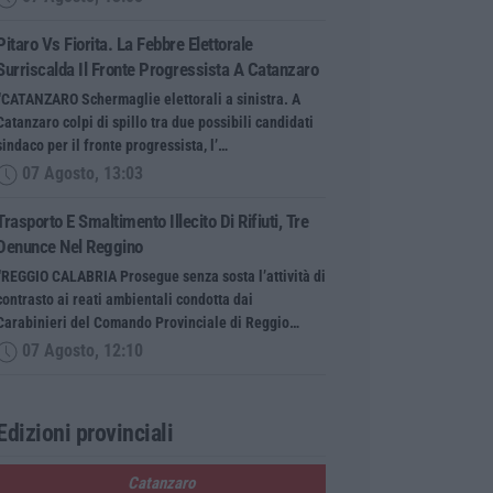
Pitaro Vs Fiorita. La Febbre Elettorale
Surriscalda Il Fronte Progressista A Catanzaro
“CATANZARO Schermaglie elettorali a sinistra. A
Catanzaro colpi di spillo tra due possibili candidati
sindaco per il fronte progressista, l’…
07 Agosto, 13:03
Trasporto E Smaltimento Illecito Di Rifiuti, Tre
Denunce Nel Reggino
“REGGIO CALABRIA Prosegue senza sosta l’attività di
contrasto ai reati ambientali condotta dai
Carabinieri del Comando Provinciale di Reggio…
07 Agosto, 12:10
Edizioni provinciali
Catanzaro