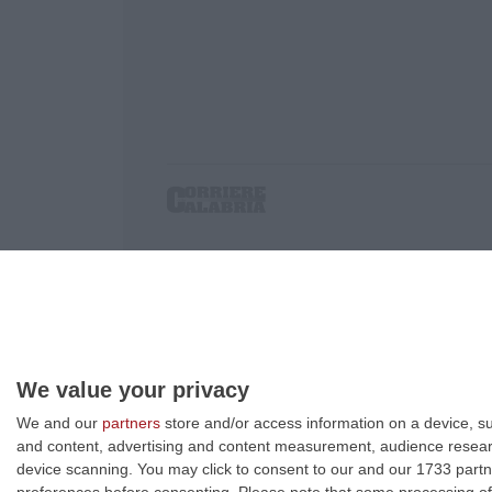
Corriere delle Calabria è una testata giornalist
P.IVA. 03199620794, Via del mare 6/G, S.Eufem
Iscrizione tribunale di Lamezia Terme 5/2011 - D
Effettua una ricerca sul Corriere delle Calabria
We value your privacy
We and our
partners
store and/or access information on a device, su
and content, advertising and content measurement, audience resea
device scanning. You may click to consent to our and our 1733 partn