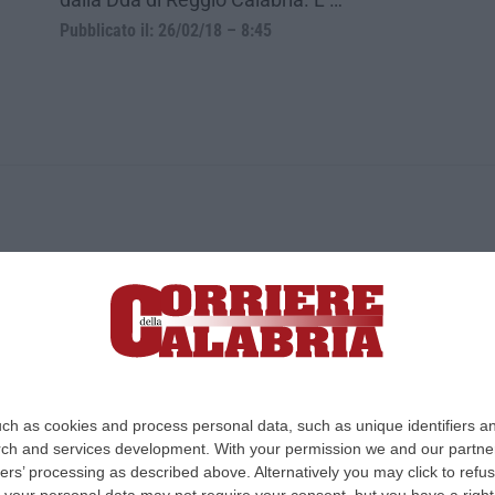
Pubblicato il: 26/02/18 – 8:45
ica di News&Com S.r.l ©2012-
-2026. Tutti i diritti riservati.
ia, Lamezia Terme (CZ)
irettore responsabile Paola Militano |
Privacy
ch as cookies and process personal data, such as unique identifiers an
rch and services development.
With your permission we and our partner
Design:
cfweb
ers’ processing as described above. Alternatively you may click to ref