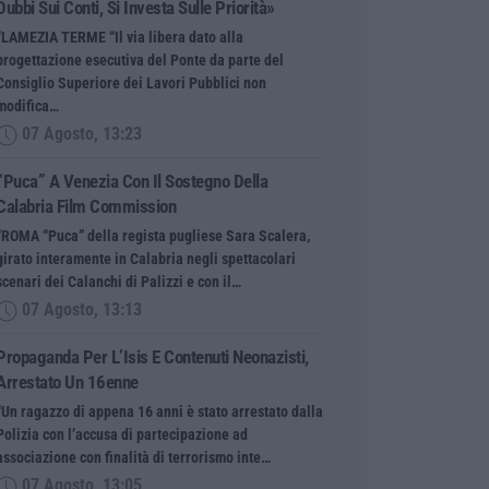
Dubbi Sui Conti, Si Investa Sulle Priorità»
“LAMEZIA TERME “Il via libera dato alla
progettazione esecutiva del Ponte da parte del
Consiglio Superiore dei Lavori Pubblici non
modifica…
07 Agosto, 13:23
“Puca” A Venezia Con Il Sostegno Della
Calabria Film Commission
“ROMA “Puca” della regista pugliese Sara Scalera,
girato interamente in Calabria negli spettacolari
scenari dei Calanchi di Palizzi e con il…
07 Agosto, 13:13
Propaganda Per L’Isis E Contenuti Neonazisti,
Arrestato Un 16enne
“Un ragazzo di appena 16 anni è stato arrestato dalla
Polizia con l’accusa di partecipazione ad
associazione con finalità di terrorismo inte…
07 Agosto, 13:05