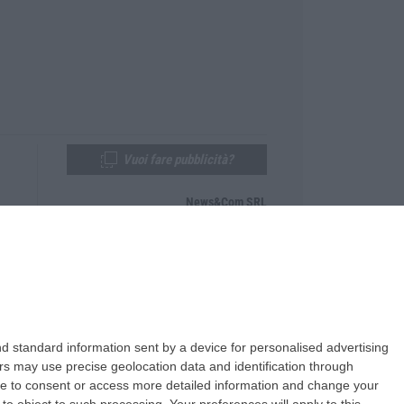
Vuoi fare pubblicità?
News&Com SRL
Telefono:
0968-53665
Email:
newsandcom@gmail.com
d standard information sent by a device for personalised advertising
s may use precise geolocation data and identification through
use to consent or access more detailed information and change your