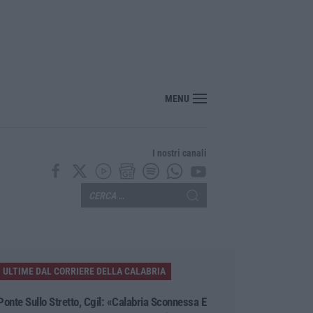
per l’Isis e contenuti neonazisti, arrestato un 16enne
MENU
I nostri canali
ULTIME DAL CORRIERE DELLA CALABRIA
Ponte Sullo Stretto, Cgil: «Calabria Sconnessa E