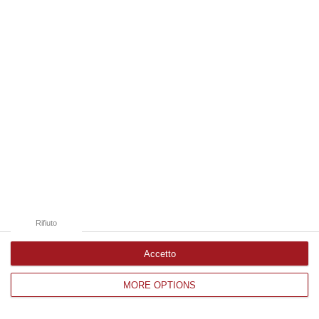
Edizioni provinciali
Catanzaro
Cosenza
Vibo Valentia
Reggio Calabria
Crotone
Rifiuto
Accetto
MORE OPTIONS
Corriere delle Calabria è una testata giornalistica di News&Com S.r.l
©2012-
-2026. Tutti i diritti riservati.