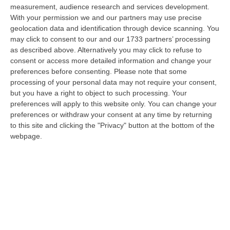
monitoraggio…
measurement, audience research and services development.
10 Agosto, 20:30
With your permission we and our partners may use precise
geolocation data and identification through device scanning. You
Carcere Di Arghillà A Reggio, Detenuti Sottraggono Chiavi E
may click to consent to our and our 1733 partners’ processing
Devastano Sezione
as described above. Alternatively you may click to refuse to
consent or access more detailed information and change your
“REGGIO CALABRIA Escalation di violenza nel carcere di Arghillà a
preferences before consenting.
Please note that some
Reggio Calabria. Secondo quanto riferisce in una nota il sindacato Osapp
processing of your personal data may not require your consent,
a…
but you have a right to object to such processing. Your
10 Agosto, 19:47
preferences will apply to this website only. You can change your
preferences or withdraw your consent at any time by returning
Cosenza, Acquistato Dall’Inter Daniele Quieto
to this site and clicking the "Privacy" button at the bottom of the
“COSENZA Il Cosenza Calcio comunica l’acquisizione a titolo definitivo
webpage.
dall’Inter dei diritti sulle prestazioni sportive di Daniele Quieto. …
10 Agosto, 19:27
«La Vicenda Di Davide Resta Una Ferita Aperta Per Bologna»
“BOLOGNA “A distanza di quattro anni, la vicenda di Davide resta una
ferita aperta per Bologna, non solo per la famiglia. È il ricordo di un…
10 Agosto, 19:20