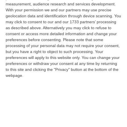
08 Agosto, 12:29
measurement, audience research and services development.
With your permission we and our partners may use precise
Elettricista Morto Folgorato A Calanna, Disposta L’autopsia:
geolocation data and identification through device scanning. You
Sequestrato Il Furgone Della Ditta
may click to consent to our and our 1733 partners’ processing
as described above. Alternatively you may click to refuse to
“REGGIO CALABRIA La Procura della Repubblica di Reggio Calabria ha
consent or access more detailed information and change your
disposto l’autopsia sul corpo di Antonino Fabio Calabrò, l’elettricista d…
preferences before consenting.
Please note that some
08 Agosto, 12:09
processing of your personal data may not require your consent,
but you have a right to object to such processing. Your
Cresce L’attesa Per La XXV Festa Nazionale Dello Stocco Di
preferences will apply to this website only. You can change your
Cittanova
preferences or withdraw your consent at any time by returning
“CITTANOVA E’ già iniziato il conto alla rovescia in vista della XXV Festa
to this site and clicking the "Privacy" button at the bottom of the
Nazionale dello Stocco di Cittanova. Il celebre evento dell’estat…
webpage.
08 Agosto, 11:40
Vinitaly A Reggio Calabria, Cisl E Fai Cisl: «Occasione Di Grande
Rilievo Per Il Territorio»
“REGGIO CALABRIA L’approdo di Vinitaly a Reggio Calabria rappresenta
un’occasione di grande rilievo per il territorio metropolitano e per l’…
08 Agosto, 11:04