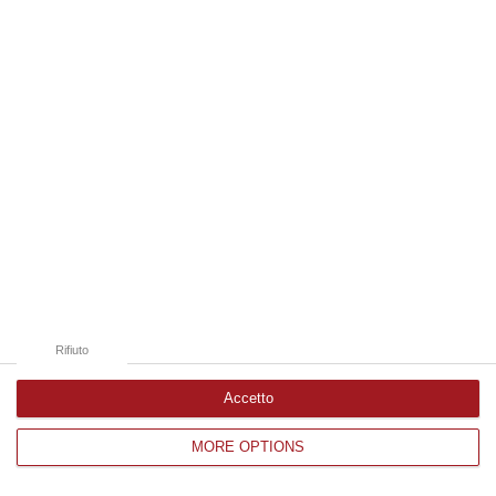
Edizioni provinciali
Catanzaro
Cosenza
Vibo Valentia
Reggio Calabria
Crotone
Rifiuto
Accetto
MORE OPTIONS
Corriere delle Calabria è una testata giornalistica di News&Com S.r.l
©2012-
-2026. Tutti i diritti riservati.