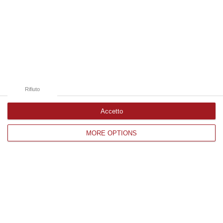
06 Agosto, 19:10
Edizioni provinciali
Catanzaro
Cosenza
Rifiuto
Vibo Valentia
Accetto
Reggio Calabria
MORE OPTIONS
Crotone
Corriere delle Calabria è una testata giornalistica di News&Com S.r.l