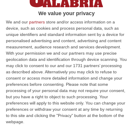
realizzazione di 14 elisuperfici
We value your privacy
L’impegno del sottosegretario Gemmato
dopo l’interpellanza urgente di Baldino (M5S)
We and our
partners
store and/or access information on a
device, such as cookies and process personal data, such as
sulla drammatica morte di Serafino Congi
unique identifiers and standard information sent by a device for
Pubblicato il: 20/01/25 – 8:16
personalised advertising and content, advertising and content
measurement, audience research and services development.
With your permission we and our partners may use precise
geolocation data and identification through device scanning. You
ULTIME DAL CORRIERE DELLA CALABRIA
may click to consent to our and our 1731 partners’ processing
as described above. Alternatively you may click to refuse to
Laurea In Medicina, Arriva Il Decreto: Aumentano I Posti
consent or access more detailed information and change your
preferences before consenting.
Please note that some
“ROMA Aumentano i posti disponibili per l’immatricolazione ai corsi di
processing of your personal data may not require your consent,
laurea magistrale in Medicina e Chirurgia, Odontoiatria e Protesi den…
but you have a right to object to such processing. Your
06 Agosto, 20:49
preferences will apply to this website only. You can change your
preferences or withdraw your consent at any time by returning
La Rivista “America Journals” Celebra Lo Stilista Anton Giulio
to this site and clicking the "Privacy" button at the bottom of the
Grande
webpage.
“«Rinomato per la sua impeccabile maestria artigianale e la sua
creatività visionaria, ha trasformato la moda italiana in un’espressione