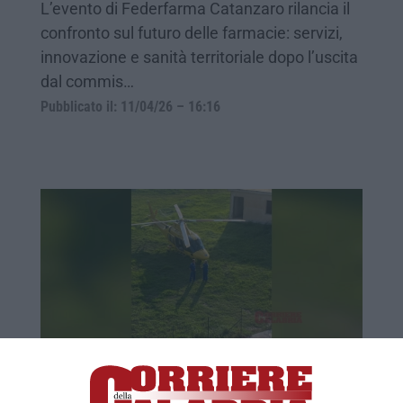
L’evento di Federfarma Catanzaro rilancia il
confronto sul futuro delle farmacie: servizi,
innovazione e sanità territoriale dopo l’uscita
dal commis…
Pubblicato il: 11/04/26 – 16:16
Elisoccorso, il servizio “scaduto” e le
rassicurazioni del governo: avviata la