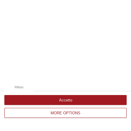
Edizioni provinciali
Catanzaro
Cosenza
Vibo Valentia
Reggio Calabria
Crotone
Rifiuto
Accetto
MORE OPTIONS
Corriere delle Calabria è una testata giornalistica di News&Com S.r.l
©2012-
-2026. Tutti i diritti riservati.
P.IVA. 03199620794, Via del mare 6/G, S.Eufemia, Lamezia Terme