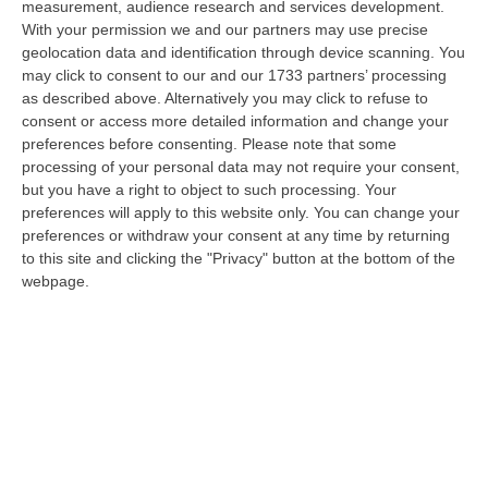
measurement, audience research and services development.
Gioia Tauro, Blitz Ad Alto Impatto Alla Ciambra: 24 Perquisizioni E
With your permission we and our partners may use precise
geolocation data and identification through device scanning. You
275 Persone Identificate – VIDEO
may click to consent to our and our 1733 partners’ processing
“Maxi servizio congiunto di controllo del territorio nel quartiere Ciambra
as described above. Alternatively you may click to refuse to
di Gioia Tauro, area indicata come ad alta densità criminale. L’o…
consent or access more detailed information and change your
08 Agosto, 8:49
preferences before consenting.
Please note that some
processing of your personal data may not require your consent,
Regione Calabria, Buono Pasto A 8 Euro E Welfare Per I Pendolari:
but you have a right to object to such processing. Your
Il CSA-Cisal Promuove Il Nuovo Contratto Integrativo
preferences will apply to this website only. You can change your
preferences or withdraw your consent at any time by returning
“Il CSA-Cisal esprime apprezzamento per la sottoscrizione del Contratto
to this site and clicking the "Privacy" button at the bottom of the
collettivo integrativo 2026 del personale del comparto della Regione…
webpage.
08 Agosto, 8:38
Esodo Estivo, Sabato Da Bollino Nero: Traffico Intenso Verso La
Calabria
“È la giornata più difficile del secondo grande weekend dell’esodo estivo.
Sabato 8 agosto è da bollino nero sulle strade italiane, con il p…
08 Agosto, 7:45