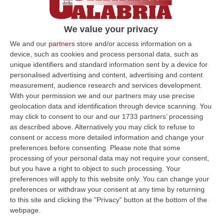
scappato in Colombia»
Durante il processo in Corte d’Assise di
We value your privacy
Cosenza, Massimo D’Elia ha replicato alla
We and our
partners
store and/or access information on a
versione dei fatti finita nel fascicolo
device, such as cookies and process personal data, such as
d’indagine. Alla base dell…
unique identifiers and standard information sent by a device for
personalised advertising and content, advertising and content
Pubblicato il: 12/02/20 – 15:41
measurement, audience research and services development.
With your permission we and our partners may use precise
geolocation data and identification through device scanning. You
may click to consent to our and our 1733 partners’ processing
ULTIME DAL CORRIERE DELLA CALABRIA
as described above. Alternatively you may click to refuse to
consent or access more detailed information and change your
«La Regione Decide Dove Si Sopravvive A Un Infarto Guardando Il
preferences before consenting.
Please note that some
Colore Dei Sindaci. Pronti Gli Esposti In Procura»
processing of your personal data may not require your consent,
“LAMEZIA TERME La delibera di Giunta regionale numero 400 del 21
but you have a right to object to such processing. Your
luglio 2026 è l’atto più grave prodotto da questa amministrazione
preferences will apply to this website only. You can change your
Occhiuto…
preferences or withdraw your consent at any time by returning
07 Agosto, 17:05
to this site and clicking the "Privacy" button at the bottom of the
webpage.
Gestione Sanitaria Accentrata, La Giunta Regionale Approva Il