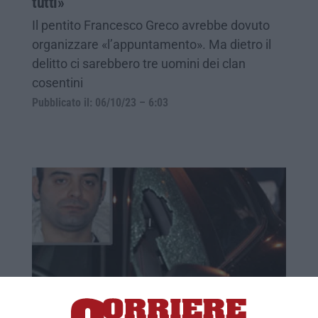
tutti»
Il pentito Francesco Greco avrebbe dovuto
organizzare «l’appuntamento». Ma dietro il
delitto ci sarebbero tre uomini dei clan
cosentini
Pubblicato il: 06/10/23 – 6:03
Delitto Ruffolo, l'imputato si difende: «Mai