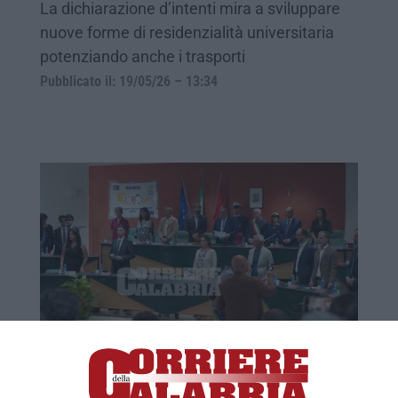
La dichiarazione d’intenti mira a sviluppare
nuove forme di residenzialità universitaria
potenziando anche i trasporti
Pubblicato il: 19/05/26 – 13:34
«In 100 giorni a Rende interventi su
pulizia, verde e manutenzione stradale»
Nota dei capigruppo Gelsomino (Insieme per