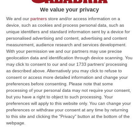
Rende), Castiglione (Rende Riformista), La
We value your privacy
Deda (Rende Avanti), Scola (InnovaRende),
We and our
partners
store and/or access information on a
De Bartolo (IdM) e Te…
device, such as cookies and process personal data, such as
unique identifiers and standard information sent by a device for
Pubblicato il: 05/07/25 – 17:00
personalised advertising and content, advertising and content
measurement, audience research and services development.
With your permission we and our partners may use precise
geolocation data and identification through device scanning. You
ULTIME DAL CORRIERE DELLA CALABRIA
may click to consent to our and our 1733 partners’ processing
as described above. Alternatively you may click to refuse to
Unical E La Ricerca, La Ministra Bernini: «Qui L’astrofisica Del
consent or access more detailed information and change your
Futuro, Dalla Calabria Allo Spazio Profondo»
preferences before consenting.
Please note that some
“RENDE Il Ministro dell’Università e della Ricerca Anna Maria Bernini è in
processing of your personal data may not require your consent,
visita istituzionale all’Università della Calabria. Al centro del…
but you have a right to object to such processing. Your
07 Agosto, 14:04
preferences will apply to this website only. You can change your
preferences or withdraw your consent at any time by returning
Ponte Sullo Stretto, Cgil: «Calabria Sconnessa E Dubbi Sui Conti, Si
to this site and clicking the "Privacy" button at the bottom of the
Investa Sulle Priorità»
webpage.
“LAMEZIA TERME “Il via libera dato alla progettazione esecutiva del
Ponte da parte del Consiglio Superiore dei Lavori Pubblici non modifica…