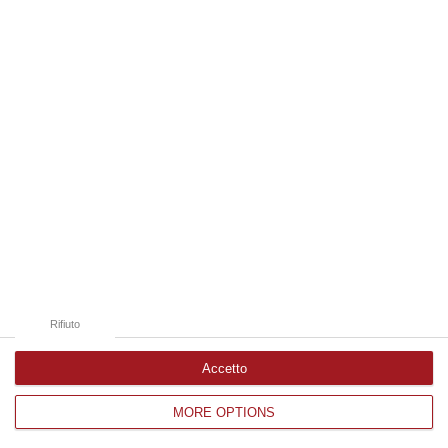
Edizioni provinciali
Catanzaro
Cosenza
Vibo Valentia
Reggio Calabria
Crotone
Rifiuto
Accetto
MORE OPTIONS
Corriere delle Calabria è una testata giornalistica di News&Com S.r.l