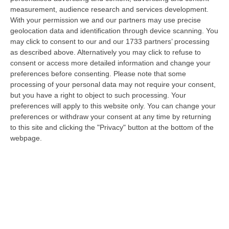
09 Agosto, 7:55
measurement, audience research and services development.
With your permission we and our partners may use precise
Il Killer Nascosto Nel Buio E La «condanna A Morte» Decisa Dalla
geolocation data and identification through device scanning. You
Cosca Scalise. Dieci Anni Fa L’omicidio Pagliuso
may click to consent to our and our 1733 partners’ processing
“LAMEZIA TERME Un foro nella recinzione, un uomo nascosto nel buio e
as described above. Alternatively you may click to refuse to
tre colpi esplosi in appena due secondi. Francesco Pagliuso non ebbe
consent or access more detailed information and change your
ne…
preferences before consenting.
Please note that some
processing of your personal data may not require your consent,
09 Agosto, 7:00
but you have a right to object to such processing. Your
preferences will apply to this website only. You can change your
All’asta Il Pallone Della “mano Di Dio” Di Maradona
preferences or withdraw your consent at any time by returning
“ROMA Il pallone con cui Diego Maradona segnò durante la storica
to this site and clicking the "Privacy" button at the bottom of the
vittoria dell’Argentina sull’Inghilterra ai Mondiali del 1986 potrebbe
webpage.
esse…
08 Agosto, 23:28
Milano, Vannacci Candida Il Generale Burgio
“ROMA “La sfida delle grandi città correremo in tutte le grandi città
Milano, Bologna, Roma e Napoli. Ci presenteremo come Futuro
nazionale…
08 Agosto, 22:19