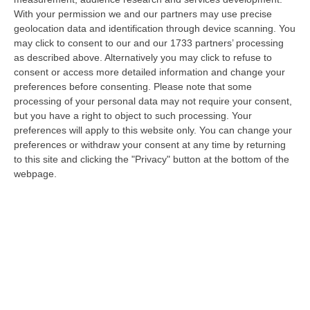
With your permission we and our partners may use precise
Meteo, Ondata Di Caldo Estremo Fino A Ferragosto
geolocation data and identification through device scanning. You
“Nella giornata di oggi ancora temporali, in alcuni casi molto intensi, sui
may click to consent to our and our 1733 partners’ processing
rilievi di Alpi e Appennini, e in locale estensione fin verso le…
as described above. Alternatively you may click to refuse to
09 Agosto, 15:10
consent or access more detailed information and change your
preferences before consenting.
Please note that some
Razionalizzazione Della Spesa Sanitaria E Acquisti Sotto Controllo.
processing of your personal data may not require your consent,
La Strategia “anti-Sprechi” Della Regione
but you have a right to object to such processing. Your
preferences will apply to this website only. You can change your
“CATANZARO La razionalizzazione della spesa sanitaria passa dalla
preferences or withdraw your consent at any time by returning
centralizzazione degli acquisti. È una delle direttrici individuate dalla…
to this site and clicking the "Privacy" button at the bottom of the
09 Agosto, 14:37
webpage.
Un’altra Tragedia Sulle Strade Vibonesi, Incidente Tra Zambrone E
Briatico: Muore Una Donna, Diversi Feriti
“VIBO VALENTIA Ancora sangue sulle strade vibonesi. Questa mattina un
altro tragico incidente è avvenuto sulla ex statale 522 tra Zambrone e…
09 Agosto, 13:34