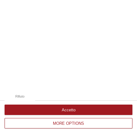
Edizioni provinciali
Catanzaro
Cosenza
Vibo Valentia
Reggio Calabria
Crotone
Rifiuto
Accetto
MORE OPTIONS
Corriere delle Calabria è una testata giornalistica di News&Com S.r.l
©2012-
-2026. Tutti i diritti riservati.