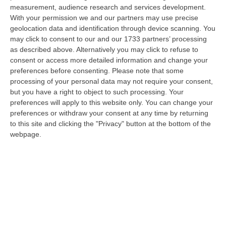
08 Agosto, 12:29
measurement, audience research and services development.
With your permission we and our partners may use precise
Elettricista Morto Folgorato A Calanna, Disposta L’autopsia:
geolocation data and identification through device scanning. You
Sequestrato Il Furgone Della Ditta
may click to consent to our and our 1733 partners’ processing
as described above. Alternatively you may click to refuse to
“REGGIO CALABRIA La Procura della Repubblica di Reggio Calabria ha
consent or access more detailed information and change your
disposto l’autopsia sul corpo di Antonino Fabio Calabrò, l’elettricista d…
preferences before consenting.
Please note that some
08 Agosto, 12:09
processing of your personal data may not require your consent,
but you have a right to object to such processing. Your
Cresce L’attesa Per La XXV Festa Nazionale Dello Stocco Di
preferences will apply to this website only. You can change your
Cittanova
preferences or withdraw your consent at any time by returning
“CITTANOVA E’ già iniziato il conto alla rovescia in vista della XXV Festa
to this site and clicking the "Privacy" button at the bottom of the
Nazionale dello Stocco di Cittanova. Il celebre evento dell’estat…
webpage.
08 Agosto, 11:40
Vinitaly A Reggio Calabria, Cisl E Fai Cisl: «Occasione Di Grande
Rilievo Per Il Territorio»
“REGGIO CALABRIA L’approdo di Vinitaly a Reggio Calabria rappresenta
un’occasione di grande rilievo per il territorio metropolitano e per l’…
08 Agosto, 11:04