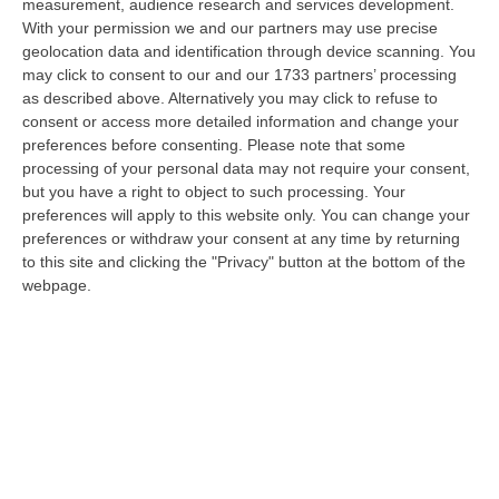
measurement, audience research and services development.
Vinitaly A Reggio, Caligiuri: «Una Calabria Straordinaria Che
With your permission we and our partners may use precise
Merita Di Essere Rappresentata Nel Modo Giusto»
geolocation data and identification through device scanning. You
may click to consent to our and our 1733 partners’ processing
“REGGIO CALABRIA Due giorni di vino, storia ed esposizioni delle
as described above. Alternatively you may click to refuse to
eccellenze calabresi. Tutto in «un territorio che è meraviglioso, sul
consent or access more detailed information and change your
lungo…
preferences before consenting.
Please note that some
09 Agosto, 10:12
processing of your personal data may not require your consent,
but you have a right to object to such processing. Your
Rissa Tra Tifosi Durante Real Polistena-Sinopolese, Emessi Due
preferences will apply to this website only. You can change your
Daspo
preferences or withdraw your consent at any time by returning
“La polizia ha notificato due provvedimenti di daspo, emessi dalla
to this site and clicking the "Privacy" button at the bottom of the
Questura di Reggio Calabria a fine luglio, nei confronti di tifosi ritenu…
webpage.
09 Agosto, 9:36
Truffa Tramite False Piattaforme Di Criptovalute, Due Indagati
“Le criptovalute continuano a rappresentare uno degli strumenti più
frequentemente utilizzati dai truffatori per attirare potenziali vittime…
09 Agosto, 9:32