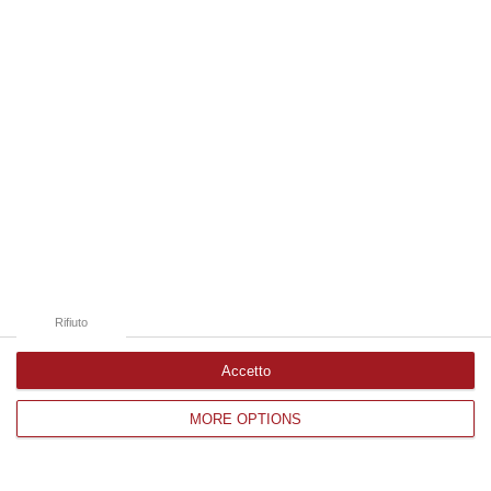
Edizioni provinciali
Catanzaro
Cosenza
Vibo Valentia
Reggio Calabria
Crotone
Rifiuto
Accetto
Corriere delle Calabria è una testata giornalistica di News&Com S.r.l
MORE OPTIONS
©2012-
-2026. Tutti i diritti riservati.
P.IVA. 03199620794, Via del mare 6/G, S.Eufemia, Lamezia Terme