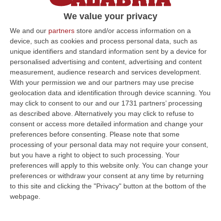
Bruno Bossio: «Il Pd sempre a favore della
città unica». E rilancia l’idea della metro
We value your privacy
leggera
We and our
partners
store and/or access information on a
L’ex parlamentare dem: «Vedo nel progetto
device, such as cookies and process personal data, such as
unique identifiers and standard information sent by a device for
anche Montalto Uffugo, snodo cruciale se si
personalised advertising and content, advertising and content
dovesse continuare a finanziare l’alta
measurement, audience research and services development.
velocità»
With your permission we and our partners may use precise
geolocation data and identification through device scanning. You
Pubblicato il: 17/06/23 – 9:17
may click to consent to our and our 1731 partners’ processing
as described above. Alternatively you may click to refuse to
consent or access more detailed information and change your
preferences before consenting.
Please note that some
processing of your personal data may not require your consent,
but you have a right to object to such processing. Your
preferences will apply to this website only. You can change your
preferences or withdraw your consent at any time by returning
to this site and clicking the "Privacy" button at the bottom of the
webpage.