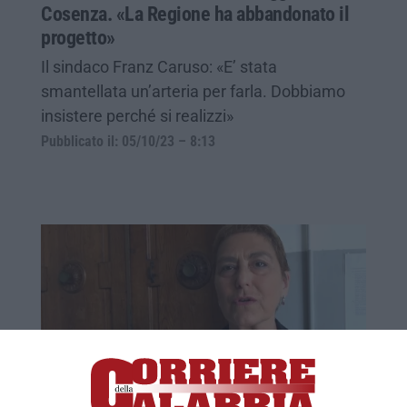
Cosenza. «La Regione ha abbandonato il
progetto»
Il sindaco Franz Caruso: «E’ stata
smantellata un’arteria per farla. Dobbiamo
insistere perché si realizzi»
Pubblicato il: 05/10/23 – 8:13