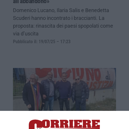
all’abbandono»
Domenico Lucano, Ilaria Salis e Benedetta
Scuderi hanno incontrato i braccianti. La
proposta: rinascita dei paesi spopolati come
via d’uscita
Pubblicato il: 19/07/25 – 17:23
Mimmo Lucano a San Ferdinando: «La