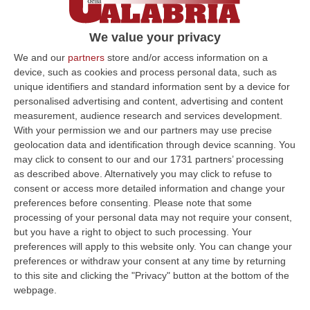
baraccopoli dei migranti è uno scempio, si
chiuda subito»
We value your privacy
L’appello dell’europarlamentare di Avs:
We and our
partners
store and/or access information on a
«Voglio raccontare questa vicenda in Europa.
device, such as cookies and process personal data, such as
unique identifiers and standard information sent by a device for
In Calabria non possono esserci queste
personalised advertising and content, advertising and content
situazioni»
measurement, audience research and services development.
Pubblicato il: 03/03/25 – 13:38
With your permission we and our partners may use precise
geolocation data and identification through device scanning. You
may click to consent to our and our 1731 partners’ processing
as described above. Alternatively you may click to refuse to
ULTIME DAL CORRIERE DELLA CALABRIA
consent or access more detailed information and change your
preferences before consenting.
Please note that some
Afa In Lieve Calo, Da Domani Scendono Le Città Con Bollino Rosso
processing of your personal data may not require your consent,
but you have a right to object to such processing. Your
“Si attenua lievemente la morsa dell’afa sull’Italia: dopo il record di oggi
preferences will apply to this website only. You can change your
con 27 città italiane monitorate su 27 col bollino rosso di all…
preferences or withdraw your consent at any time by returning
06 Agosto, 14:54
to this site and clicking the "Privacy" button at the bottom of the
webpage.
Platania, Impianto Sul Torrente Piazza: Il Consiglio Di Stato Dà