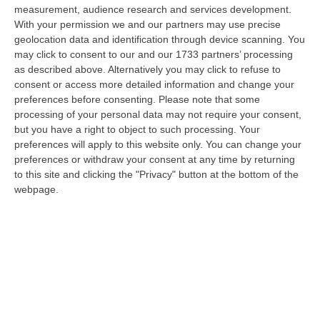
nazionale…
measurement, audience research and services development.
08 Agosto, 22:19
With your permission we and our partners may use precise
geolocation data and identification through device scanning. You
Messina, I “No Ponte” Di Nuovo In Marcia
may click to consent to our and our 1733 partners’ processing
as described above. Alternatively you may click to refuse to
“MESSINA “Chiediamo che venga chiusa la società Stretto di Messina. La
consent or access more detailed information and change your
liquidazione era stata già indicata dal governo Monti nel 2013, e la…
preferences before consenting.
Please note that some
08 Agosto, 21:20
processing of your personal data may not require your consent,
but you have a right to object to such processing. Your
Vinitaly And The City A Reggio: Il Grande Abbraccio Tra Identità
preferences will apply to this website only. You can change your
Del Territorio, Storia E Cultura – FOTO
preferences or withdraw your consent at any time by returning
“REGGIO CALABRIA Vinitaly and the City arriva a Reggio Calabria. Dopo il
to this site and clicking the "Privacy" button at the bottom of the
successo dell’edizione di Sibari, dove la manifestazione ha fatto s…
webpage.
08 Agosto, 20:47
Pride, La “prima Volta” Dell’onda Arcobaleno A Catanzaro. In
Migliaia In Marcia Per I Diritti E La Libertà – FOTO
“CATANZARO Una prima volta destinata a lasciare un segno nella storia
della città. Catanzaro oggi celebra il suo primo Pride: colori, musica…
08 Agosto, 19:38