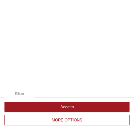
Edizioni provinciali
Catanzaro
Cosenza
Vibo Valentia
Reggio Calabria
Crotone
Rifiuto
Accetto
MORE OPTIONS
Corriere delle Calabria è una testata giornalistica di News&Com S.r.l
©2012-
-2026. Tutti i diritti riservati.