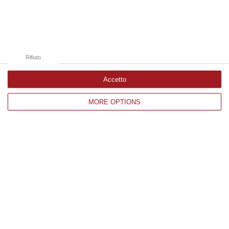
Catanzaro
Cosenza
Vibo Valentia
Rifiuto
Reggio Calabria
Accetto
Crotone
MORE OPTIONS
Corriere delle Calabria è una testata giornalistica di News&Com S.r.l
©2012-
-2026. Tutti i diritti riservati.
P.IVA. 03199620794, Via del mare 6/G, S.Eufemia, Lamezia Terme
(CZ)