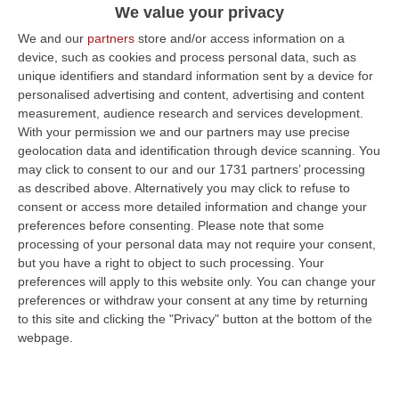
We value your privacy
dall’arcivescovo don Mimmo Battaglia
We and our
partners
store and/or access information on a
Pubblicato il: 19/09/24 – 10:20
device, such as cookies and process personal data, such as
unique identifiers and standard information sent by a device for
personalised advertising and content, advertising and content
measurement, audience research and services development.
ULTIME DAL CORRIERE DELLA CALABRIA
With your permission we and our partners may use precise
geolocation data and identification through device scanning. You
Ponte, Ok Alla Fase Della Progettazione Esecutiva
may click to consent to our and our 1731 partners’ processing
“ROMA Si è conclusa l’assemblea generale del Consiglio Superiore dei
as described above. Alternatively you may click to refuse to
Lavori Pubblici, convocata per esaminare e discutere del Collegamento
consent or access more detailed information and change your
s…
preferences before consenting.
Please note that some
06 Agosto, 17:12
processing of your personal data may not require your consent,
but you have a right to object to such processing. Your
Cedir Di Reggio, L’appalto Da 4 Milioni E Il Controllo Occulto Di
preferences will apply to this website only. You can change your
preferences or withdraw your consent at any time by returning
Scirocco Dietro L’impresa. «L’ha Fatto Franco, Non L’ho Fatto Io»
to this site and clicking the "Privacy" button at the bottom of the
“REGGIO CALABRIA Un appalto pubblico da oltre quattro milioni di euro
webpage.
per ridurre i consumi energetici del Centro direzionale di Reggio Cala…
06 Agosto, 17:06