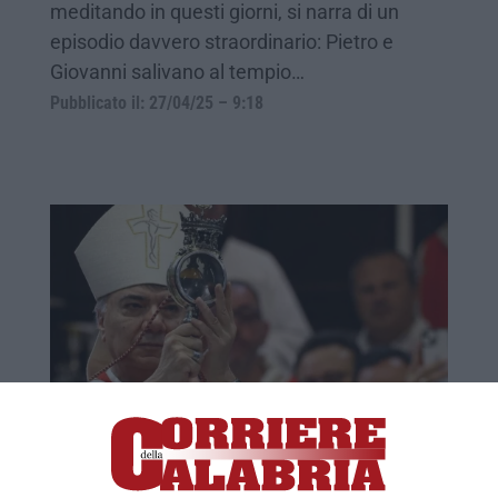
meditando in questi giorni, si narra di un
episodio davvero straordinario: Pietro e
Giovanni salivano al tempio…
Pubblicato il: 27/04/25 – 9:18
Napoli, si è ripetuto il miracolo di San
Gennaro
L’annuncio ai fedeli alle 10 in punto