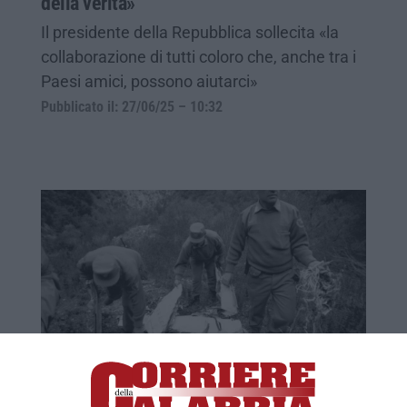
della verità»
Il presidente della Repubblica sollecita «la
collaborazione di tutti coloro che, anche tra i
Paesi amici, possono aiutarci»
Pubblicato il: 27/06/25 – 10:32
I misteri di Ustica: troppe «stranezze», gli
aerei precipitati in Sila “sembrano” due