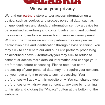
Un cadavere «di colorito scuro» che per altri
We value your privacy
era «bianco». Il corpo del pilota «su una
We and our
partners
store and/or access information on a
pietraia» o «accasciato sui comandi»
device, such as cookies and process personal data, such as
Pubblicato il: 09/09/23 – 15:00
unique identifiers and standard information sent by a device for
personalised advertising and content, advertising and content
measurement, audience research and services development.
With your permission we and our partners may use precise
ULTIME DAL CORRIERE DELLA CALABRIA
geolocation data and identification through device scanning. You
may click to consent to our and our 1733 partners’ processing
Razionalizzazione Della Spesa Sanitaria E Acquisti Sotto Controllo.
as described above. Alternatively you may click to refuse to
La Strategia “anti-Sprechi” Della Regione
consent or access more detailed information and change your
preferences before consenting.
Please note that some
“CATANZARO La razionalizzazione della spesa sanitaria passa dalla
processing of your personal data may not require your consent,
centralizzazione degli acquisti. È una delle direttrici individuate dalla…
but you have a right to object to such processing. Your
09 Agosto, 14:37
preferences will apply to this website only. You can change your
preferences or withdraw your consent at any time by returning
Un’altra Tragedia Sulle Strade Vibonesi, Incidente Tra Zambrone E
to this site and clicking the "Privacy" button at the bottom of the
Briatico: Muore Una Donna, Diversi Feriti
webpage.
“VIBO VALENTIA Ancora sangue sulle strade vibonesi. Questa mattina un
altro tragico incidente è avvenuto sulla ex statale 522 tra Zambrone e…