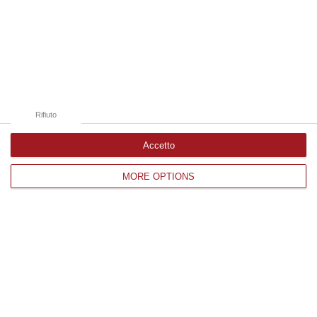
Edizioni provinciali
Catanzaro
Cosenza
Rifiuto
Vibo Valentia
Accetto
Reggio Calabria
MORE OPTIONS
Crotone
Corriere delle Calabria è una testata giornalistica di News&Com S.r.l
©2012-
-2026. Tutti i diritti riservati.