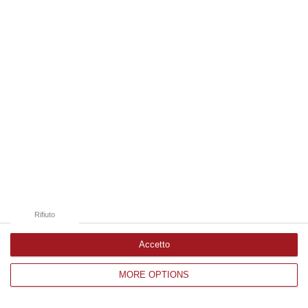
Edizioni provinciali
Catanzaro
Cosenza
Vibo Valentia
Reggio Calabria
Crotone
Rifiuto
Accetto
MORE OPTIONS
Corriere delle Calabria è una testata giornalistica di News&Com S.r.l
©2012-
-2026. Tutti i diritti riservati.