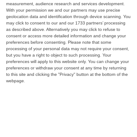
09 Agosto, 20:31
measurement, audience research and services development.
With your permission we and our partners may use precise
Lavori Al Calopinace, Pititto (Cgil): «Il Caldo Non Ha Colore
geolocation data and identification through device scanning. You
Politico, Le Regole Valgono Per Tutti Anche Per Il Sindaco»
may click to consent to our and our 1733 partners’ processing
as described above. Alternatively you may click to refuse to
“REGGIO CALABRIA “In Calabria, di fronte alle temperature estreme e ai
consent or access more detailed information and change your
rischi connessi allo stress termico, è stata adottata – ricorda il Se…
preferences before consenting.
Please note that some
09 Agosto, 20:12
processing of your personal data may not require your consent,
but you have a right to object to such processing. Your
Un’altra Settimana Di Caldo, Sarà Un Ferragosto A 40 Gradi
preferences will apply to this website only. You can change your
“ROMA Breve tregua temporalesca, poi caldo intenso per la settimana di
preferences or withdraw your consent at any time by returning
Ferragosto, quando si raggiungeranno i 38-39 gradi in diverse città…
to this site and clicking the "Privacy" button at the bottom of the
09 Agosto, 19:25
webpage.
Se Il Turismo Delle Radici È Anche Musica: L’11 A San Lucido La
Performance “La Leggenda Di Cilla E I Racconti Del Mare”
“SAN LUCIDO La performance de “La leggenda di Cilla e I racconti del
mare”, l’opera composta dal maestro Maurizio Dones incentrata sulla
cel…
09 Agosto, 19:00