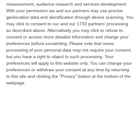
dare avvio agli attesi lavori di ristrutturazione della Basilica dell…
measurement, audience research and services development.
07 Agosto, 22:02
With your permission we and our partners may use precise
geolocation data and identification through device scanning. You
Renzi: «Conte? Sarebbe Delittuoso Vannaccizzare La Coalizione»
may click to consent to our and our 1733 partners’ processing
as described above. Alternatively you may click to refuse to
“ROMA «Conte sta giocando la sua partita, vedremo se le primarie si
consent or access more detailed information and change your
faranno, quando e con che formato, se a due Conte-Schlein o se ci
preferences before consenting.
Please note that some
sarann…
processing of your personal data may not require your consent,
07 Agosto, 21:35
but you have a right to object to such processing. Your
preferences will apply to this website only. You can change your
Meteo, Altri 10 Giorni Di Caldo Estremo
preferences or withdraw your consent at any time by returning
“ROMA La tregua varrà fino a domani: dopo il record di ieri con il bollino
to this site and clicking the "Privacy" button at the bottom of the
rosso per tutte le 27 città monitorate e oggi con 26 allerte mass…
webpage.
07 Agosto, 20:33
Torna In Calabria: OSM Cerca Professionisti Calabresi Che Vivono
Al Nord E Che Hanno Voglia Di Rientrare Nella Terra Di Origine
“Se per anni lasciare la Calabria è stata una scelta quasi obbligata oggi è
possibile fare un’inversione di marcia grazie ad OSM Centro Cala…
07 Agosto, 20:24