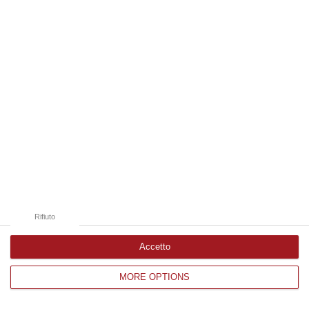
Edizioni provinciali
Catanzaro
Cosenza
Vibo Valentia
Reggio Calabria
Crotone
Rifiuto
Accetto
MORE OPTIONS
Corriere delle Calabria è una testata giornalistica di News&Com S.r.l
©2012-
-2026. Tutti i diritti riservati.