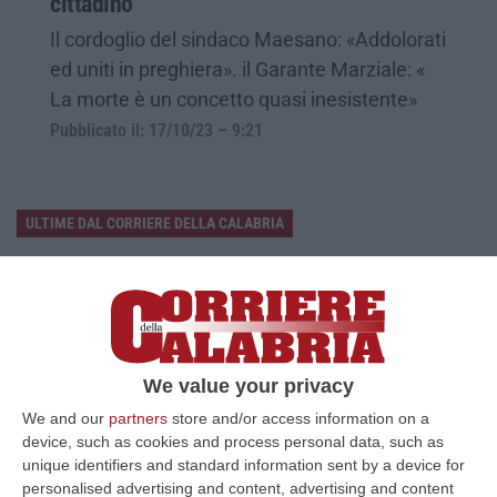
cittadino
Il cordoglio del sindaco Maesano: «Addolorati
ed uniti in preghiera». il Garante Marziale: «
La morte è un concetto quasi inesistente»
Pubblicato il: 17/10/23 – 9:21
ULTIME DAL CORRIERE DELLA CALABRIA
Discussione Sulla Proposta Di Legge Regionale Sugli Idonei Della
Pa In Calabria
“Riceviamo e pubblichiamo Noi idonei del Concorso per 54 posti della
Regione Calabria siamo tra i potenziali beneficiari della proposta d…
07 Agosto, 22:35
We value your privacy
We and our
partners
store and/or access information on a
Basilica Dell’Immacolata Concezione Di Catanzaro, Ferro:
device, such as cookies and process personal data, such as
«finanziamento Da 800 Milioni Di Euro»
unique identifiers and standard information sent by a device for
“CATANZARO «Con un importante finanziamento di 800 mila euro, si potrà
personalised advertising and content, advertising and content