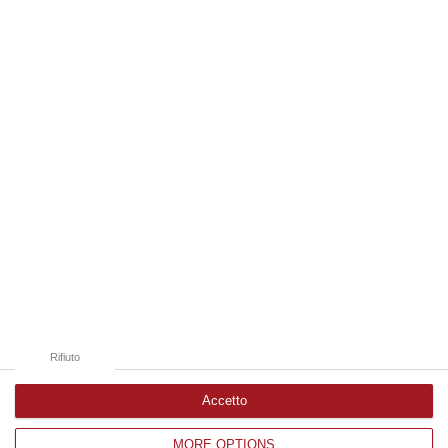
Ge…
07 Agosto, 16:54
Edizioni provinciali
Catanzaro
Cosenza
Vibo Valentia
Reggio Calabria
Crotone
Rifiuto
Accetto
MORE OPTIONS