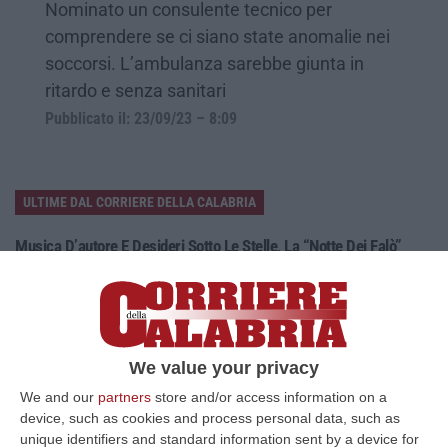
Nominato un consulente tecnico per
comprendere se ci siano state anomalie nei
soccorsi. L’ambulanza sarebbe giunta in
ritardo e senza sanitari
Pubblicato il: 23/09/23 – 8:09
ULTIME DAL CORRIERE DELLA CALABRIA
Musica D’autore E Desideri Sotto Le Stelle, La “Notte Dei Falò”
Torna A Schiavonea
“CORIGLIANO ROSSANOLa spiaggia di Schiavonea a Corigliano-Rossano
nella notte di San Lorenzo ospita la seconda edizione della “Notte dei
Fal…
07 Agosto, 18:19
We value your privacy
We and our
partners
store and/or access information on a
Migranti In Calabria, Ribaltato Il Processo Della Corte Dei Conti.
device, such as cookies and process personal data, such as
Assolti Lucano E Gli Altri Sindaci
unique identifiers and standard information sent by a device for