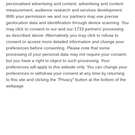
“Nessun sistema di “truffe” per la gestione dell’Emergenza Nord Africa
personalised advertising and content, advertising and content
tra il 2011 e il 2012 in Calabria. Arriva il proscioglimento davanti…
measurement, audience research and services development.
With your permission we and our partners may use precise
07 Agosto, 18:06
geolocation data and identification through device scanning. You
may click to consent to our and our 1733 partners’ processing
Uomo Aggredito, Pestato E Ucciso, Arrestati Quattro Giovani
as described above. Alternatively you may click to refuse to
“Quattro giovani tra i 19 e i 23 anni residenti in provincia di Forlì-Cesena
consent or access more detailed information and change your
sono stati fermati dai Carabinieri della compagnia di Cervia-Mi…
preferences before consenting.
Please note that some
07 Agosto, 17:43
processing of your personal data may not require your consent,
but you have a right to object to such processing. Your
«La Regione Decide Dove Si Sopravvive A Un Infarto Guardando Il
preferences will apply to this website only. You can change your
Colore Dei Sindaci. Pronti Gli Esposti In Procura»
preferences or withdraw your consent at any time by returning
to this site and clicking the "Privacy" button at the bottom of the
“LAMEZIA TERME La delibera di Giunta regionale numero 400 del 21
webpage.
luglio 2026 è l’atto più grave prodotto da questa amministrazione
Occhiuto…
07 Agosto, 17:05
Gestione Sanitaria Accentrata, La Giunta Regionale Approva Il
Bilancio: Utile D’esercizio Di Oltre 240 Milioni
“CATANZARO Su proposta del presidente Roberto Occhiuto, la Giunta
della Regione Calabria ha approvato il bilancio di esercizio 2025 della