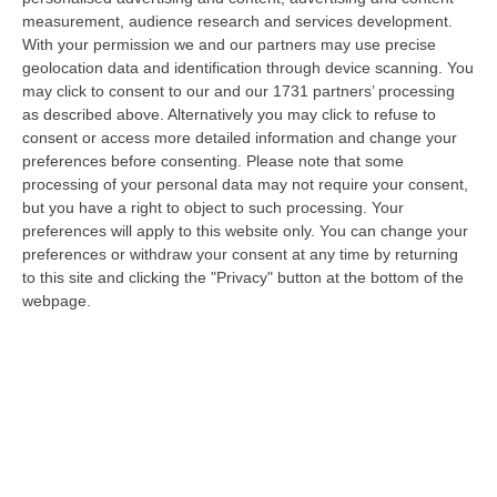
06 Agosto, 14:07
measurement, audience research and services development.
With your permission we and our partners may use precise
Bloccati Nel Cuore Dell’Aspromonte, Salvato Un Gruppo Di 18
geolocation data and identification through device scanning. You
Persone Con 7 Minori
may click to consent to our and our 1731 partners’ processing
“Si è conclusa positivamente una complessa operazione di soccorso nel
as described above. Alternatively you may click to refuse to
territorio di San Luca, dove un gruppo di 18 persone, tra cui sette mi…
consent or access more detailed information and change your
preferences before consenting.
Please note that some
06 Agosto, 13:22
processing of your personal data may not require your consent,
but you have a right to object to such processing. Your
Destagionalizzazione, Occhiuto: «La Vera Sfida È Una Calabria
preferences will apply to this website only. You can change your
Attrattiva Tutto L’anno»
preferences or withdraw your consent at any time by returning
“FALERNA Sono incoraggianti i dati contenuti nell’Anteprima dello studio
to this site and clicking the "Privacy" button at the bottom of the
“L’impatto delle politiche e degli investimenti in Destination Mark…
webpage.
06 Agosto, 13:17
Un Museo Senza Barriere: Il MArRC Si Rinnova Nel Segno
Dell’accessibilità E Dell’inclusione
“REGGIO CALABRIA Nuovi spazi dedicati alla sosta e contenuti
multimediali e immersivi, percorsi e
mappe tattili, quiet room, wayfinding e nu…
06 Agosto, 13:14