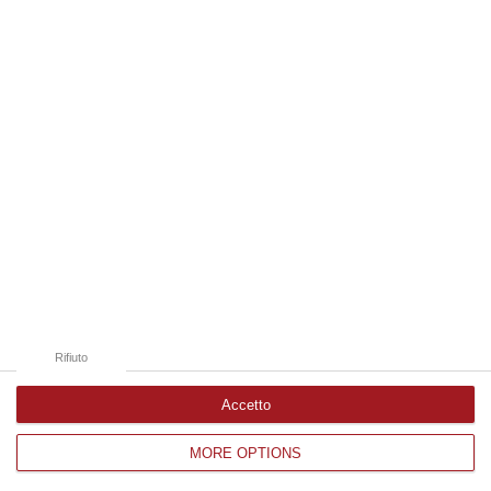
Edizioni provinciali
Catanzaro
Cosenza
Vibo Valentia
Reggio Calabria
Crotone
Rifiuto
Accetto
MORE OPTIONS
Corriere delle Calabria è una testata giornalistica di News&Com S.r.l