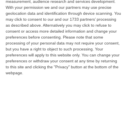
measurement, audience research and services development.
07 Agosto, 22:02
With your permission we and our partners may use precise
geolocation data and identification through device scanning. You
Renzi: «Conte? Sarebbe Delittuoso Vannaccizzare La Coalizione»
may click to consent to our and our 1733 partners’ processing
“ROMA «Conte sta giocando la sua partita, vedremo se le primarie si
as described above. Alternatively you may click to refuse to
faranno, quando e con che formato, se a due Conte-Schlein o se ci
consent or access more detailed information and change your
sarann…
preferences before consenting.
Please note that some
07 Agosto, 21:35
processing of your personal data may not require your consent,
but you have a right to object to such processing. Your
Meteo, Altri 10 Giorni Di Caldo Estremo
preferences will apply to this website only. You can change your
“ROMA La tregua varrà fino a domani: dopo il record di ieri con il bollino
preferences or withdraw your consent at any time by returning
rosso per tutte le 27 città monitorate e oggi con 26 allerte mass…
to this site and clicking the "Privacy" button at the bottom of the
webpage.
07 Agosto, 20:33
Torna In Calabria: OSM Cerca Professionisti Calabresi Che Vivono
Al Nord E Che Hanno Voglia Di Rientrare Nella Terra Di Origine
“Se per anni lasciare la Calabria è stata una scelta quasi obbligata oggi è
possibile fare un’inversione di marcia grazie ad OSM Centro Cala…
07 Agosto, 20:24