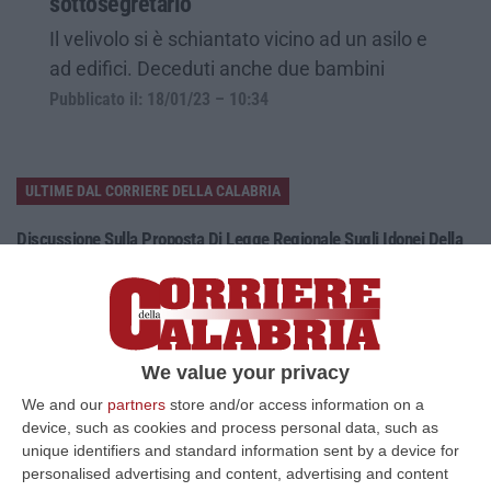
sottosegretario
Il velivolo si è schiantato vicino ad un asilo e
ad edifici. Deceduti anche due bambini
Pubblicato il: 18/01/23 – 10:34
ULTIME DAL CORRIERE DELLA CALABRIA
Discussione Sulla Proposta Di Legge Regionale Sugli Idonei Della
Pa In Calabria
“Riceviamo e pubblichiamo Noi idonei del Concorso per 54 posti della
Regione Calabria siamo tra i potenziali beneficiari della proposta d…
07 Agosto, 22:35
We value your privacy
Basilica Dell’Immacolata Concezione Di Catanzaro, Ferro:
We and our
partners
store and/or access information on a
«finanziamento Da 800 Milioni Di Euro»
device, such as cookies and process personal data, such as
“CATANZARO «Con un importante finanziamento di 800 mila euro, si potrà
unique identifiers and standard information sent by a device for
dare avvio agli attesi lavori di ristrutturazione della Basilica dell…
personalised advertising and content, advertising and content