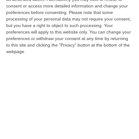
internazionale. L’arte orafa incontra la
consent or access more detailed information and change your
settima arte
preferences before consenting.
Please note that some
Pubblicato il: 29/08/23 – 10:10
processing of your personal data may not require your consent,
but you have a right to object to such processing. Your
preferences will apply to this website only. You can change your
preferences or withdraw your consent at any time by returning
to this site and clicking the "Privacy" button at the bottom of the
webpage.
«La migliore Calabria fuori dalla Calabria».
E nella regione dimenticata dai media… si
campa d’aria
Il pessimismo (motivato) di Caligiuri. I