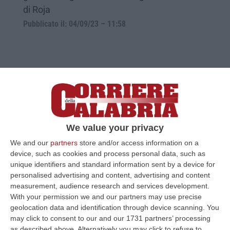
di Roja
Pubblicato il: 04/09/23 – 11:58
We value your privacy
We and our
partners
store and/or access information on a
device, such as cookies and process personal data, such as
unique identifiers and standard information sent by a device for
Festival del Cinema di Venezia, Affidato
personalised advertising and content, advertising and content
realizza i premi per il WiCA
measurement, audience research and services development.
With your permission we and our partners may use precise
Il “Women In Cinema Award” è il premio che
geolocation data and identification through device scanning. You
rende omaggio alle donne del cinema
may click to consent to our and our 1731 partners’ processing
as described above. Alternatively you may click to refuse to