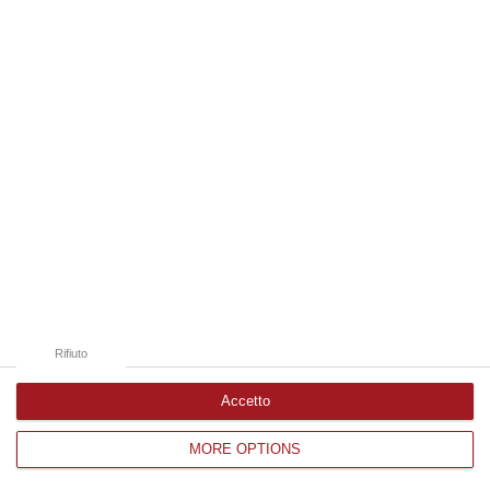
cinema di Venezia
Genialità Italiana sotto le stelle, progetto
nazionale realizzato da Generali Italia
insieme a Old Cinema, sbarca al Lido, alla
74esima Mostra Intern…
Pubblicato il: 01/09/17 – 8:32
Rifiuto
Accetto
MORE OPTIONS