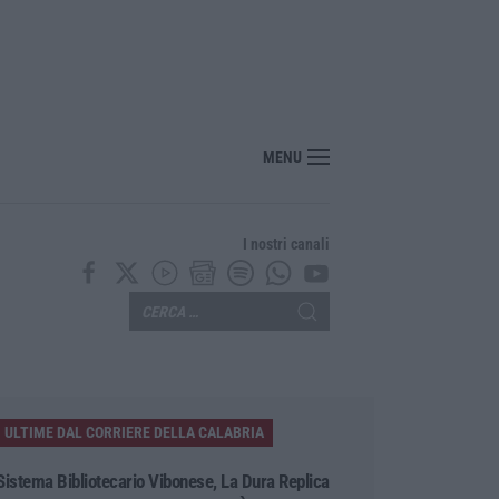
“America Journals” celebra lo stilista Anton Giulio Grande
MENU
I nostri canali
ULTIME DAL CORRIERE DELLA CALABRIA
Sistema Bibliotecario Vibonese, La Dura Replica