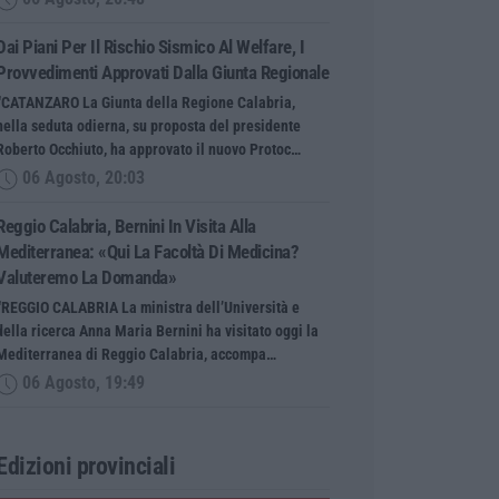
Dai Piani Per Il Rischio Sismico Al Welfare, I
Provvedimenti Approvati Dalla Giunta Regionale
“CATANZARO La Giunta della Regione Calabria,
nella seduta odierna, su proposta del presidente
Roberto Occhiuto, ha approvato il nuovo Protoc…
06 Agosto, 20:03
Reggio Calabria, Bernini In Visita Alla
Mediterranea: «Qui La Facoltà Di Medicina?
Valuteremo La Domanda»
“REGGIO CALABRIA La ministra dell’Università e
della ricerca Anna Maria Bernini ha visitato oggi la
Mediterranea di Reggio Calabria, accompa…
06 Agosto, 19:49
Edizioni provinciali