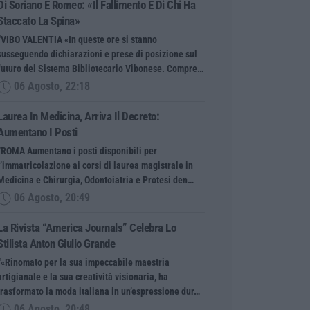
Di Soriano E Romeo: «Il Fallimento È Di Chi Ha
Staccato La Spina»
“VIBO VALENTIA «In queste ore si stanno
susseguendo dichiarazioni e prese di posizione sul
futuro del Sistema Bibliotecario Vibonese. Compre…
06 Agosto, 22:18
Laurea In Medicina, Arriva Il Decreto:
Aumentano I Posti
“ROMA Aumentano i posti disponibili per
l’immatricolazione ai corsi di laurea magistrale in
Medicina e Chirurgia, Odontoiatria e Protesi den…
06 Agosto, 20:49
La Rivista “America Journals” Celebra Lo
Stilista Anton Giulio Grande
“«Rinomato per la sua impeccabile maestria
artigianale e la sua creatività visionaria, ha
trasformato la moda italiana in un’espressione dur…
06 Agosto, 20:48