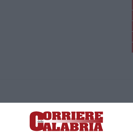
ica di News&Com S.r.l ©2012-
-2026. Tutti i diritti riservati.
ia, Lamezia Terme (CZ)
irettore responsabile Paola Militano |
Privacy