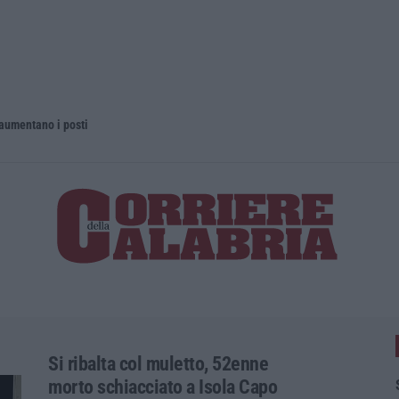
 aumentano i posti
La rivista 
Si ribalta col muletto, 52enne
morto schiacciato a Isola Capo