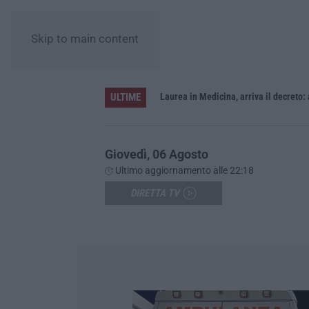
Skip to main content
ULTIME
Sistema bibliotecario vibonese, la dura replica di Soriano e Romeo: «Il fallimento è di chi ha staccato la spina»
Laurea in Medicina, arriva il decreto:
Giovedì, 06 Agosto
Ultimo aggiornamento alle 22:18
DIRETTA TV