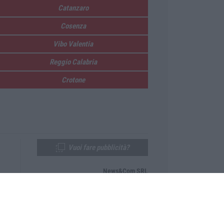
Catanzaro
Cosenza
Vibo Valentia
Reggio Calabria
Crotone
Vuoi fare pubblicità?
News&Com SRL
Telefono:
0968-53665
Email:
newsandcom@gmail.com