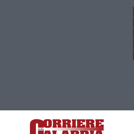
ica di News&Com S.r.l ©2012-
-2026. Tutti i diritti riservati.
ia, Lamezia Terme (CZ)
irettore responsabile Paola Militano |
Privacy