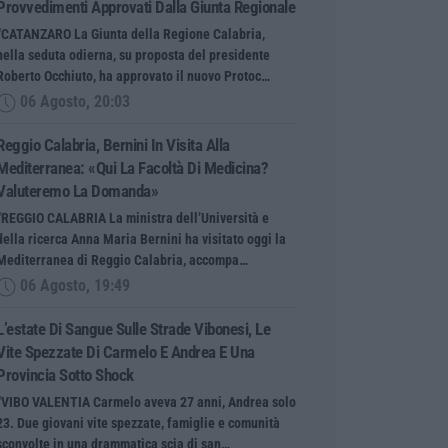
Provvedimenti Approvati Dalla Giunta Regionale
“CATANZARO La Giunta della Regione Calabria,
nella seduta odierna, su proposta del presidente
Roberto Occhiuto, ha approvato il nuovo Protoc…
06 Agosto, 20:03
Reggio Calabria, Bernini In Visita Alla
Mediterranea: «Qui La Facoltà Di Medicina?
Valuteremo La Domanda»
“REGGIO CALABRIA La ministra dell’Università e
della ricerca Anna Maria Bernini ha visitato oggi la
Mediterranea di Reggio Calabria, accompa…
06 Agosto, 19:49
L’estate Di Sangue Sulle Strade Vibonesi, Le
Vite Spezzate Di Carmelo E Andrea E Una
Provincia Sotto Shock
“VIBO VALENTIA Carmelo aveva 27 anni, Andrea solo
23. Due giovani vite spezzate, famiglie e comunità
sconvolte in una drammatica scia di san…