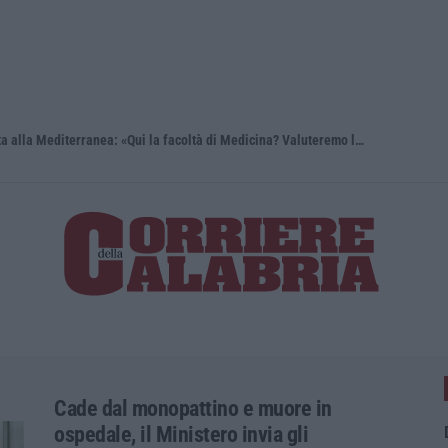
Reggio Calabria, Bernini in visita alla Mediterranea: «Qui la facoltà di Medicina? Valuteremo la domanda»
Cade dal monopattino e muore in
ospedale, il Ministero invia gli