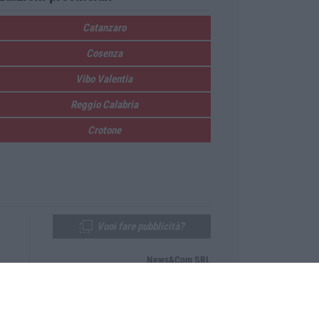
Catanzaro
Cosenza
Vibo Valentia
Reggio Calabria
Crotone
Vuoi fare pubblicità?
News&Com SRL
Telefono:
0968-53665
Email:
newsandcom@gmail.com