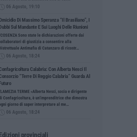
06 Agosto, 19:10
Omicidio Di Massimo Speranza “il Brasiliano”, I
Dubbi Sul Mandante E Sui Luoghi Delle Riunioni
“COSENZA Sono state le dichiarazioni offerte dai
collaboratori di giustizia a consentire alla
Distrettuale Antimafia di Catanzaro di ricostr…
06 Agosto, 18:24
Confagricoltura Calabria: Con Alberta Nesci Il
Consorzio “Terre Di Reggio Calabria” Guarda Al
Futuro
“LAMEZIA TERME «Alberta Nesci, socia e dirigente
di Confagricoltura, è un’imprenditrice che dimostra
ogni giorno di saper interpretare al me…
06 Agosto, 18:24
Edizioni provinciali